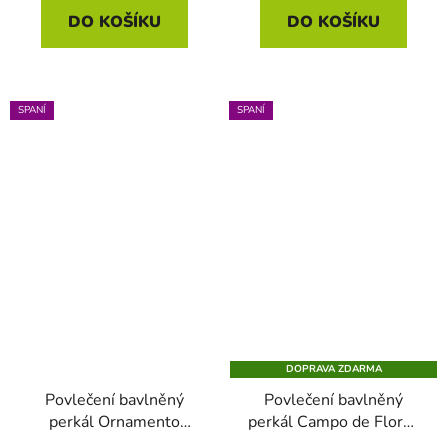
DO KOŠÍKU
DO KOŠÍKU
SPANÍ
SPANÍ
DOPRAVA ZDARMA
Povlečení bavlněný
Povlečení bavlněný
perkál Ornamento
perkál Campo de Flores
Ramo bílá 140 x 200 -
240 x 200_220 - 2x 60