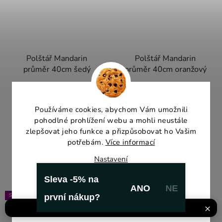
Polštář Mandarin
Polštář Mandarin
průměr 40cm šedý
průměr 40cm oranžový
Skladem
(2 ks)
Skladem
(2 ks)
Používáme cookies, abychom Vám umožnili
999 Kč
999 Kč
pohodlné prohlížení webu a mohli neustále
zlepšovat jeho funkce a přizpůsobovat ho Vašim
potřebám.
Více informací
DO KOŠÍKU
DO KOŠÍKU
Nastavení
Sleva -5% na
Souhlasím
ANO
NE
SPANÍ
SPANÍ
první nákup?
Odmítnout
×
DOPRAVA PO CELÉ EU