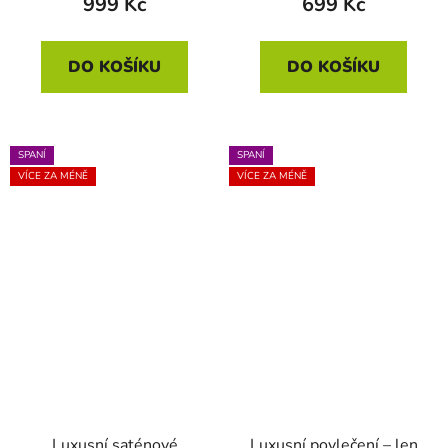
999 Kč
699 Kč
DO KOŠÍKU
DO KOŠÍKU
SPANÍ
SPANÍ
VÍCE ZA MÉNĚ
VÍCE ZA MÉNĚ
Luxusní saténové
Luxusní povlečení – len