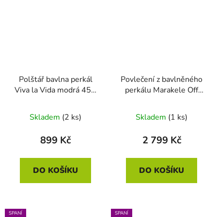
Polštář bavlna perkál
Povlečení z bavlněného
Viva la Vida modrá 45 x
perkálu Marakele Off
45
White 140x200 +
70x90
Skladem
(2 ks)
Skladem
(1 ks)
899 Kč
2 799 Kč
DO KOŠÍKU
DO KOŠÍKU
SPANÍ
SPANÍ