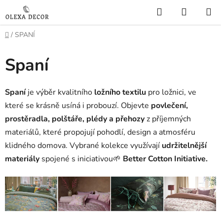
Přejít
Hledat
NÁKUP
na
KOŠÍK
obsah
Domů
/
SPANÍ
Spaní
Spaní
je výběr kvalitního
ložního textilu
pro ložnici, ve
které se krásně usíná i probouzí. Objevte
povlečení,
prostěradla, polštáře, plédy a přehozy
z příjemných
materiálů, které propojují pohodlí, design a atmosféru
klidného domova. Vybrané kolekce využívají
udržitelnější
materiály
spojené s iniciativou🌱
Better Cotton Initiative.