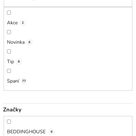
u
k
t
Akce
2
ů
Novinka
6
Tip
8
Spaní
77
Značky
BEDDINGHOUSE
6