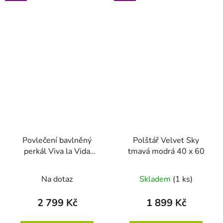
Povlečení bavlněný
Polštář Velvet Sky
perkál Viva la Vida
tmavá modrá 40 x 60
modrá 140 x 200 - 70 x
90
Na dotaz
Skladem
(1 ks)
2 799 Kč
1 899 Kč