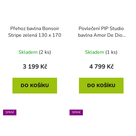
Přehoz bavlna Bonsoir
Povlečení PIP Studio
Stripe zelená 130 x 170
bavlna Amor De Dios
písková 200 x 200 - 2x
70 x 90
Skladem
(2 ks)
Skladem
(1 ks)
3 199 Kč
4 799 Kč
DO KOŠÍKU
DO KOŠÍKU
SPANÍ
SPANÍ