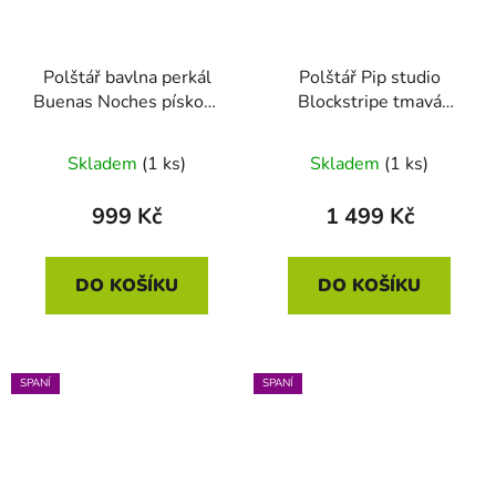
Polštář bavlna perkál
Polštář Pip studio
Buenas Noches písková
Blockstripe tmavá
35 x 60
zelená 40 x 60
Skladem
(1 ks)
Skladem
(1 ks)
999 Kč
1 499 Kč
DO KOŠÍKU
DO KOŠÍKU
SPANÍ
SPANÍ