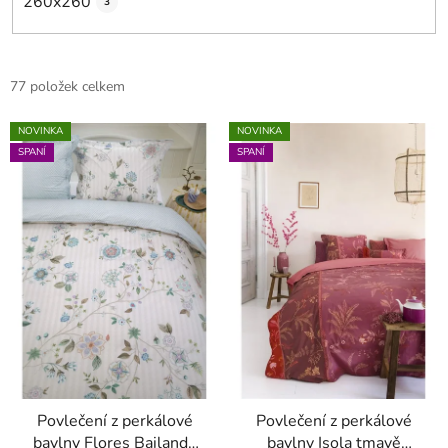
260x260
3
V
77 položek celkem
ý
p
NOVINKA
NOVINKA
SPANÍ
SPANÍ
i
s
p
r
o
d
u
k
t
ů
Povlečení z perkálové
Povlečení z perkálové
bavlny Flores Bailando
bavlny Isola tmavě