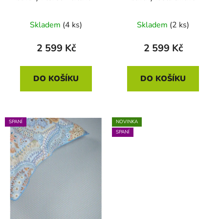
Off-white 140 x 200 -
růžové 140 x 200 - 70 x
70 x 90
90
Skladem
(4 ks)
Skladem
(2 ks)
2 599 Kč
2 599 Kč
DO KOŠÍKU
DO KOŠÍKU
SPANÍ
NOVINKA
SPANÍ