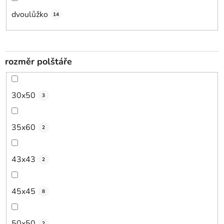
dvoulůžko
14
rozměr polštáře
30x50
3
35x60
2
43x43
2
45x45
8
50x50
2