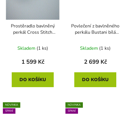
Prostěradlo bavlněný
Povlečení z bavlněného
perkál Cross Stitch
perkálu Bustani bílá
šedomodrá
140 x 200 - 70 x 90
160x200x25
Skladem
(1 ks)
Skladem
(1 ks)
1 599 Kč
2 699 Kč
DO KOŠÍKU
DO KOŠÍKU
NOVINKA
NOVINKA
SPANÍ
SPANÍ