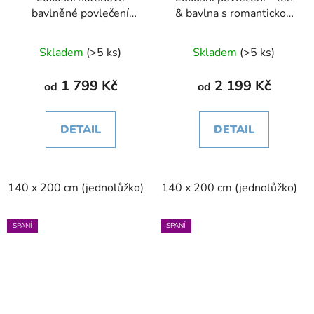
bavlněné povlečení
& bavlna s romantickou
Elegant Stripe – modré
výšivkou | Natural
Průměrné
Skladem
(>5 ks)
Skladem
(>5 ks)
hodnocení
produktu
1 799 Kč
2 199 Kč
od
od
je
5,0
DETAIL
DETAIL
z
5
hvězdiček.
140 x 200 cm (jednolůžko)
200 x 200 cm (dvoulůžko)
140 x 200 cm (jednolůžko)
SPANÍ
SPANÍ