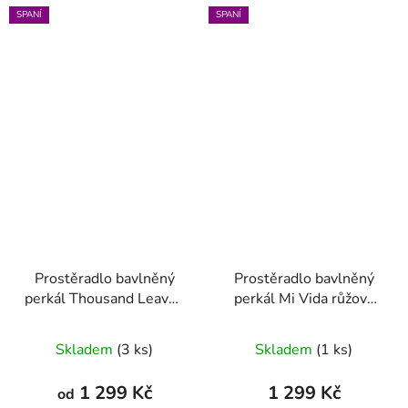
SPANÍ
SPANÍ
Prostěradlo bavlněný
Prostěradlo bavlněný
perkál Thousand Leaves
perkál Mi Vida růžová
Lila různé rozměry
různé rozměry
Skladem
(3 ks)
Skladem
(1 ks)
1 299 Kč
1 299 Kč
od