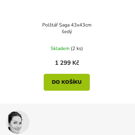
Polštář Saga 43x43cm
šedý
Skladem
(2 ks)
1 299 Kč
DO KOŠÍKU
Z
á
p
a