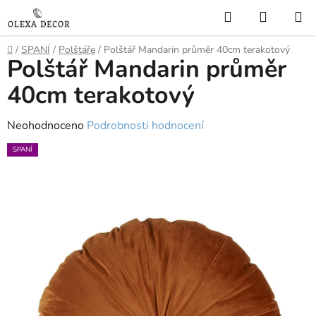
Přejít
Hledat
NÁKUP
na
KOŠÍK
obsah
Domů
/
SPANÍ
/
Polštáře
/
Polštář Mandarin průměr 40cm terakotový
Polštář Mandarin průměr
40cm terakotový
Průměrné
Neohodnoceno
Podrobnosti hodnocení
hodnocení
SPANÍ
produktu
je
0,0
z
5
hvězdiček.