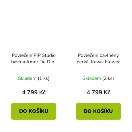
Povlečení PIP Studio
Povlečení bavlněný
bavlna Amor De Dios
perkál Kawai Flower
písková 200 x 200 - 2x
modrá 200 x 200 - 2x
70 x 90
70 x 90
Skladem
(1 ks)
Skladem
(2 ks)
4 799 Kč
4 799 Kč
DO KOŠÍKU
DO KOŠÍKU