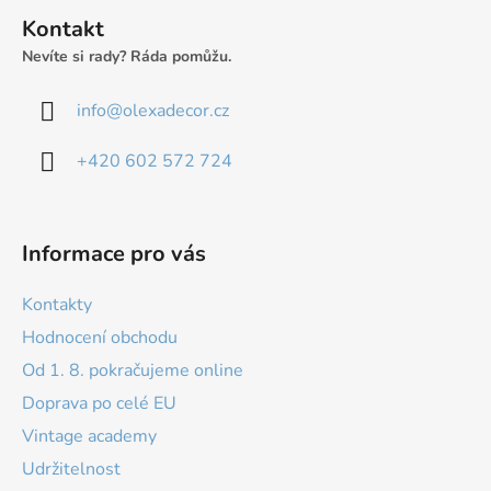
t
Kontakt
í
Nevíte si rady? Ráda pomůžu.
info
@
olexadecor.cz
+420 602 572 724
Informace pro vás
Kontakty
Hodnocení obchodu
Od 1. 8. pokračujeme online
Doprava po celé EU
Vintage academy
Udržitelnost