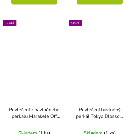
SPANÍ
SPANÍ
Povlečení z bavlněného
Povlečení bavlněný
perkálu Marakele Off
perkál Tokyo Blossom
White 140x200 +
růžová 200 x 200 - 2x
70x90
70 x 90
Skladem
(1 ks)
Skladem
(1 ks)