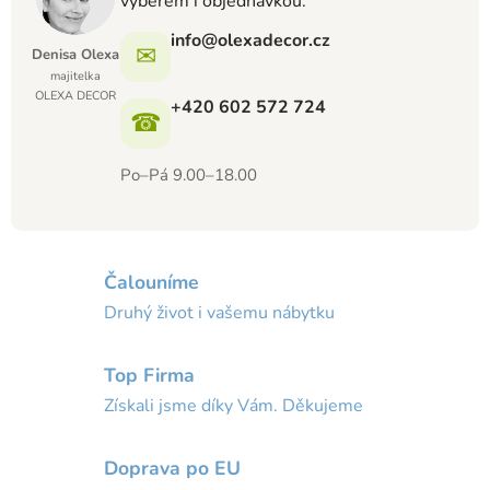
výběrem i objednávkou.
info@olexadecor.cz
✉
Denisa Olexa
majitelka
OLEXA DECOR
+420 602 572 724
☎
Po–Pá 9.00–18.00
Čalouníme
Druhý život i vašemu nábytku
Top Firma
Získali jsme díky Vám. Děkujeme
Doprava po EU