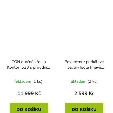
TON otočné křeslo
Povlečení z perkálové
Kontor_523 s přírodním
bavlny Isola tmavě
výpletem
růžové 140 x 200 - 70 x
90
Skladem
(1 ks)
Skladem
(2 ks)
11 999 Kč
2 599 Kč
DO KOŠÍKU
DO KOŠÍKU