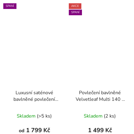
SPANÍ
AKCE
SPANÍ
Luxusní saténové
Povlečení bavlněné
bavlněné povlečení
Velvetleaf Multi 140 x
Elegant Stripe – modré
200 - 70 x 90
Skladem
(>5 ks)
Skladem
(2 ks)
1 799 Kč
1 499 Kč
od