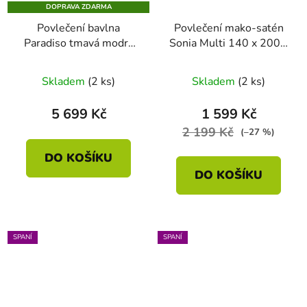
DOPRAVA ZDARMA
Povlečení bavlna
Povlečení mako-satén
Paradiso tmavá modrá
Sonia Multi 140 x 200 -
prodloužené 200 x 220
70 x 90
- 2x 70 x 90
Skladem
(2 ks)
Skladem
(2 ks)
5 699 Kč
1 599 Kč
2 199 Kč
(–27 %)
DO KOŠÍKU
DO KOŠÍKU
SPANÍ
SPANÍ