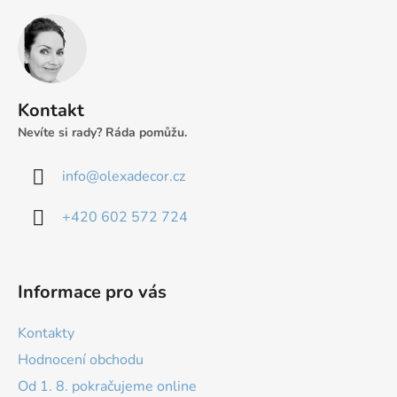
Z
á
p
a
t
Kontakt
í
Nevíte si rady? Ráda pomůžu.
info
@
olexadecor.cz
+420 602 572 724
Informace pro vás
Kontakty
Hodnocení obchodu
Od 1. 8. pokračujeme online