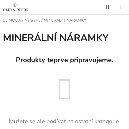
Přejít
Hledat
NÁKUP
na
KOŠÍK
obsah
Domů
/
MÓDA
/
Náramky
/
MINERÁLNÍ NÁRAMKY
MINERÁLNÍ NÁRAMKY
Produkty teprve připravujeme.
Můžete se ale podívat na ostatní kategorie.