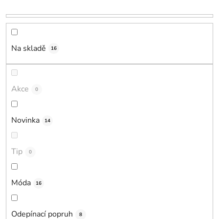
p
r
o
d
Na skladě
16
u
k
t
Akce
0
ů
Novinka
14
Tip
0
Móda
16
Odepínací popruh
8