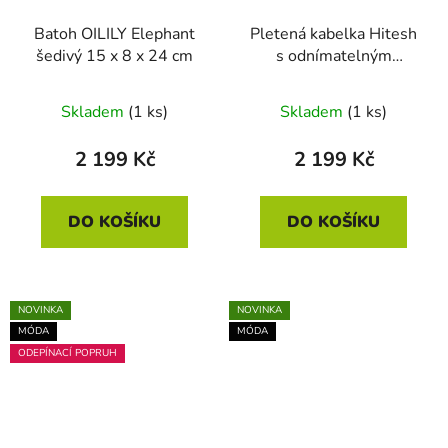
Batoh OILILY Elephant
Pletená kabelka Hitesh
šedivý 15 x 8 x 24 cm
s odnímatelným
popruhem fialová 21 ×
7 × 18 cm
Skladem
(1 ks)
Skladem
(1 ks)
2 199 Kč
2 199 Kč
DO KOŠÍKU
DO KOŠÍKU
NOVINKA
NOVINKA
MÓDA
MÓDA
ODEPÍNACÍ POPRUH