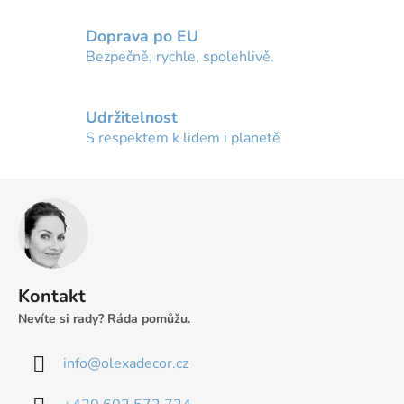
Doprava po EU
Bezpečně, rychle, spolehlivě.
Udržitelnost
S respektem k lidem i planetě
Z
á
p
a
t
Kontakt
í
Nevíte si rady? Ráda pomůžu.
info
@
olexadecor.cz