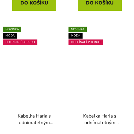
DO KOŠÍKU
DO KOŠÍKU
NOVINKA
NOVINKA
MÓDA
MÓDA
ODEPÍNACÍ POPRUH
ODEPÍNACÍ POPRUH
Kabelka Haria s
Kabelka Haria s
odnímatelným
odnímatelným
popruhem tmavá modrá
popruhem tmavá růžová