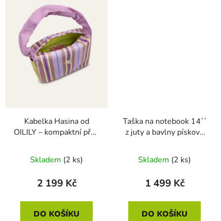
Kabelka Hasina od
Taška na notebook 14´´
OILILY – kompaktní přes
z juty a bavlny písková
rameno, fialová, 25 ×
33,5 × 25 cm
16 cm
Skladem
(2 ks)
Skladem
(2 ks)
2 199 Kč
1 499 Kč
DO KOŠÍKU
DO KOŠÍKU