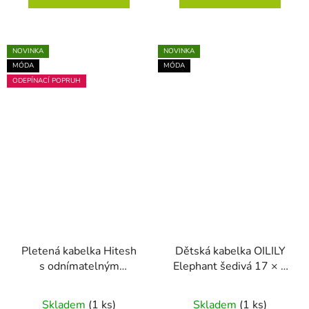
NOVINKA
NOVINKA
MÓDA
MÓDA
ODEPÍNACÍ POPRUH
Pletená kabelka Hitesh
Dětská kabelka OILILY
s odnímatelným
Elephant šedivá 17 × 9
popruhem modrá 21 ×
× 14 cm
7 × 18 cm
Skladem
(1 ks)
Skladem
(1 ks)