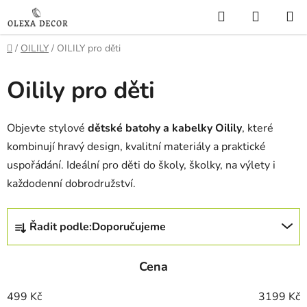
Přejít
Hledat
NÁKUP
na
KOŠÍK
obsah
Domů
/
OILILY
/
OILILY pro děti
Oilily pro děti
Objevte stylové
dětské batohy a kabelky Oilily
, které
kombinují hravý design, kvalitní materiály a praktické
uspořádání. Ideální pro děti do školy, školky, na výlety i
každodenní dobrodružství.
Ř
Řadit podle:
Doporučujeme
a
z
Cena
e
n
499
Kč
3199
Kč
í