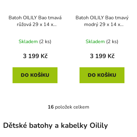
Batoh OILILY Bao tmavá
Batoh OILILY Bao tmavý
růžová 29 x 14 x
modrý 29 x 14 x
38.5cm
38.5cm
Lehký látkový
batoh s polstrovanými
Skladem
(2 ks)
Skladem
(2 ks)
zády a nastavitelnými
popruhy
3 199 Kč
3 199 Kč
DO KOŠÍKU
DO KOŠÍKU
16
položek celkem
O
v
l
Dětské batohy a kabelky Oilily
á
d