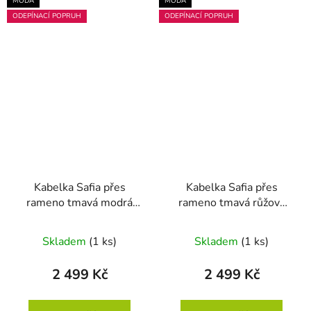
MÓDA
MÓDA
ODEPÍNACÍ POPRUH
ODEPÍNACÍ POPRUH
Kabelka Safia přes
Kabelka Safia přes
rameno tmavá modrá
rameno tmavá růžová
29 × 25 × 10
29 × 25 × 10
Skladem
(1 ks)
Skladem
(1 ks)
2 499 Kč
2 499 Kč