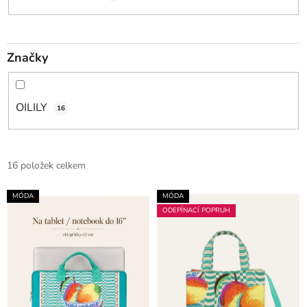
Značky
OILILY
16
V
16 položek celkem
ý
p
MÓDA
MÓDA
ODEPÍNACÍ POPRUH
i
s
p
r
o