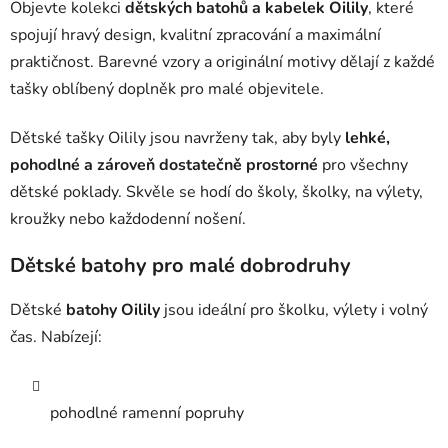
Objevte kolekci
dětských batohů a kabelek Oilily
, které
a
spojují hravý design, kvalitní zpracování a maximální
c
praktičnost. Barevné vzory a originální motivy dělají z každé
í
p
tašky oblíbený doplněk pro malé objevitele.
r
v
Dětské tašky Oilily jsou navrženy tak, aby byly
lehké,
k
pohodlné a zároveň dostatečně prostorné
pro všechny
y
dětské poklady. Skvěle se hodí do školy, školky, na výlety,
v
ý
kroužky nebo každodenní nošení.
p
i
Dětské batohy pro malé dobrodruhy
s
u
Dětské
batohy Oilily
jsou ideální pro školku, výlety i volný
čas. Nabízejí:
pohodlné ramenní popruhy