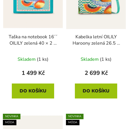
d
u
k
t
ů
Taška na notebook 16´´
Kabelka letní OILILY
OILILY zelená 40 × 2 ×
Haroony zelená 26.5 ×
28.5 cm
11 × 26 cm
Skladem
(1 ks)
Skladem
(1 ks)
1 499 Kč
2 699 Kč
DO KOŠÍKU
DO KOŠÍKU
NOVINKA
NOVINKA
MÓDA
MÓDA