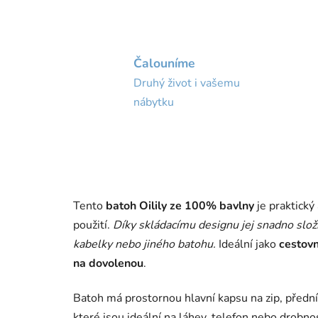
Čalouníme
Druhý život i vašemu
nábytku
Tento
batoh Oilily ze 100% bavlny
je praktický
použití.
Díky skládacímu designu jej snadno složí
kabelky nebo jiného batohu.
Ideální jako
cestovn
na dovolenou
.
Batoh má prostornou hlavní kapsu na zip, přední
které jsou ideální na láhev, telefon nebo drobno