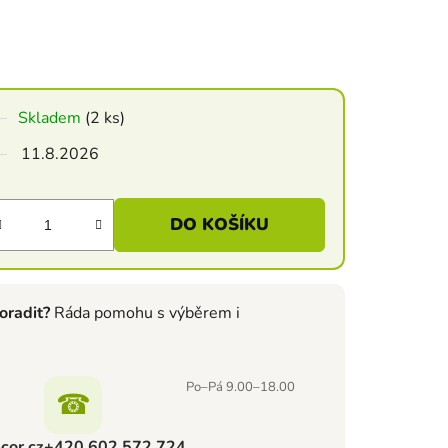
Skladem
(2 ks)
11.8.2026
DO KOŠÍKU
oradit?
Ráda pomohu s výběrem i
Po–Pá 9.00–18.00
☎
cor.cz
+420 602 572 724