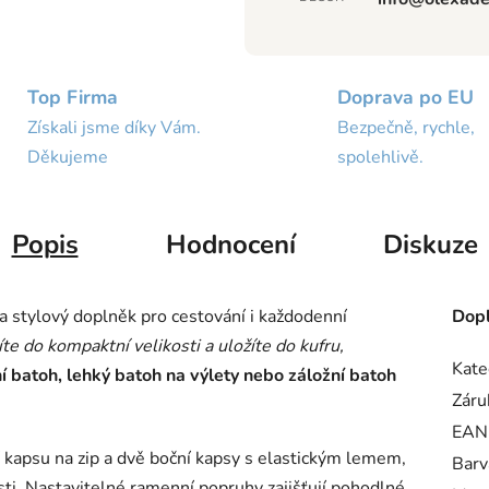
Top Firma
Doprava po EU
Získali jsme díky Vám.
Bezpečně, rychle,
Děkujeme
spolehlivě.
Popis
Hodnocení
Diskuze
 a stylový doplněk pro cestování i každodenní
Dopl
te do kompaktní velikosti a uložíte do kufru,
Kate
í batoh, lehký batoh na výlety nebo záložní batoh
Záru
EAN
 kapsu na zip a dvě boční kapsy s elastickým lemem,
Barv
sti. Nastavitelné ramenní popruhy zajišťují pohodlné