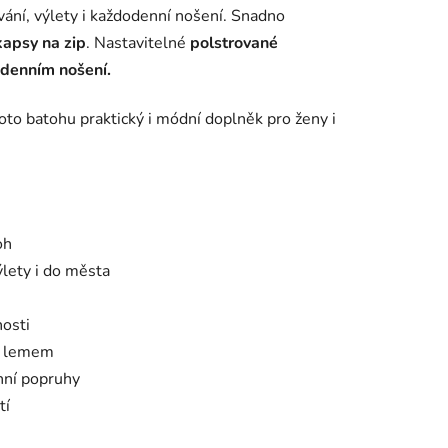
ování, výlety i každodenní nošení. Snadno
kapsy na zip
. Nastavitelné
polstrované
lodenním nošení.
hoto batohu praktický i módní doplněk pro ženy i
oh
ýlety i do města
nosti
m lemem
nní popruhy
tí