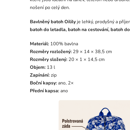
nošení po celý den.
Bavlněný batoh Oilily
je lehký, prodyšný a příje
batoh do letadla, batoh na cestování, batoh d
Materiál:
100% bavlna
Rozměry rozložený:
29 × 14 × 38,5 cm
Rozměry složený:
20 × 1 × 14,5 cm
Objem:
13 l
Zapínání:
zip
Boční kapsy:
ano, 2×
Přední kapsa:
ano