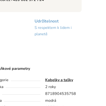
Udržitelnost
S respektem k lidem i
planetě
ňkové parametry
gorie
Kabelky a tašky
ka
2 roky
8718904535758
a
modrá