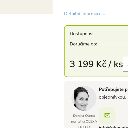
Detailní informace⌄
Dostupnost
Doručíme do:
3 199 Kč
/ ks
Měrná cena:
Potřebujete p
objednávkou.
✉
Denisa Olexa
majitelka OLEXA
info@olexade
DECOR