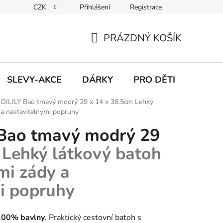
CZK
Přihlášení
Registrace
Udržitelnost
Inspirace
Obchodní podmínky
Podmínk
PRÁZDNÝ KOŠÍK
NÁKUPNÍ
KOŠÍK
SLEVY-AKCE
DÁRKY
PRO DĚTI
 OILILY Bao tmavý modrý 29 x 14 x 38.5cm
Lehký
 a nastavitelnými popruhy
 Bao tmavý modrý 29
m
Lehký látkový batoh
mi zády a
i popruhy
100% bavlny
. Praktický cestovní batoh s