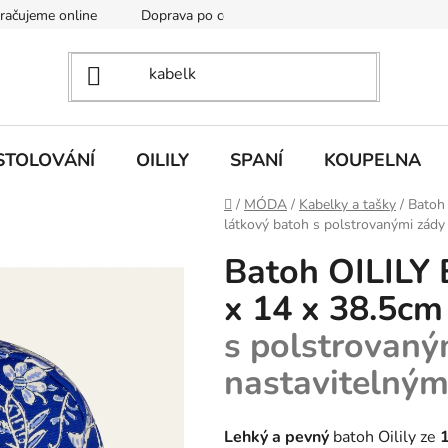
kračujeme online
Doprava po celé EU
Vintage academy
STOLOVÁNÍ
OILILY
SPANÍ
KOUPELNA
Domů
/
MÓDA
/
Kabelky a tašky
/
Batoh
látkový batoh s polstrovanými zády
Batoh OILILY
x 14 x 38.5c
s polstrovaný
nastavitelným
Lehký a pevný
batoh Oilily ze