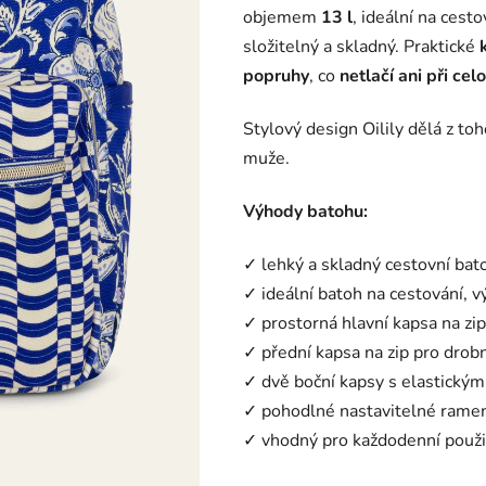
objemem
13 l
, ideální na cest
složitelný a skladný. Praktické
popruhy
, co
netlačí ani při ce
Stylový design Oilily dělá z to
muže.
Výhody batohu:
✓ lehký a skladný cestovní bat
✓ ideální batoh na cestování, v
✓ prostorná hlavní kapsa na zip
✓ přední kapsa na zip pro drob
✓ dvě boční kapsy s elastický
✓ pohodlné nastavitelné rame
✓ vhodný pro každodenní použi