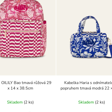
 OILILY Bao tmavá růžová 29
Kabelka Haria s odnímate
x 14 x 38.5cm
popruhem tmavá modrá 22 × 14,5
× 8 cm
Skladem
(2 ks)
Skladem
(2 ks)