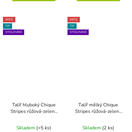
AKCE
AKCE
TIP
TIP
STOLOVÁNÍ
STOLOVÁNÍ
Talíř hluboký Chique
Talíř mělký Chique
Stripes růžová-zelená
Stripes růžová-zelená
23.5cm
28cm
Skladem
(>5 ks)
Skladem
(2 ks)