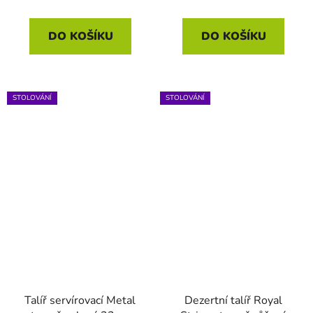
je
5,0
DO KOŠÍKU
DO KOŠÍKU
z
5
hvězdiček.
STOLOVÁNÍ
STOLOVÁNÍ
Talíř servírovací Metal
Dezertní talíř Royal