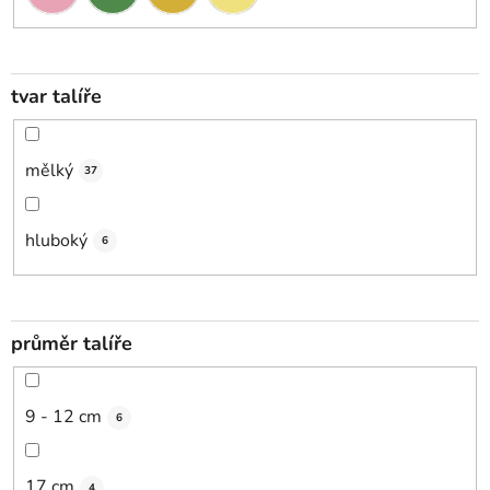
tvar talíře
mělký
37
hluboký
6
průměr talíře
9 - 12 cm
6
17 cm
4