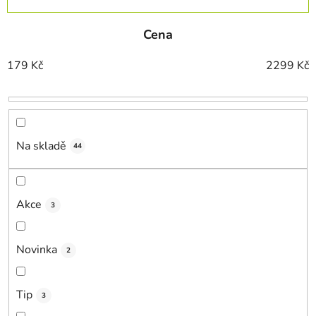
a
z
Cena
e
n
179
Kč
2299
Kč
í
p
r
o
d
Na skladě
44
u
k
t
Akce
3
ů
Novinka
2
Tip
3