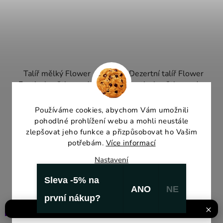
Talíř mělký Flower
Dezertní talíř Flower
Festival světle modrá
Festival světle modrá
17cm
12cm
Používáme cookies, abychom Vám umožnili
Skladem
(1 ks)
Skladem
(>5 ks)
pohodlné prohlížení webu a mohli neustále
zlepšovat jeho funkce a přizpůsobovat ho Vašim
299 Kč
199 Kč
potřebám.
Více informací
Nastavení
DO KOŠÍKU
DO KOŠÍKU
Sleva -5% na
Souhlasím
ANO
NE
první nákup?
Odmítnout
×
DOPRAVA PO CELÉ EU
STOLOVÁNÍ
STOLOVÁNÍ