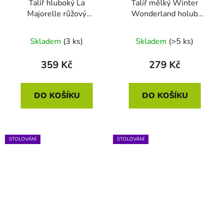
Talíř hluboký La
Talíř mělký Winter
Majorelle růžový
Wonderland holub
21.5cm
zelená 17cm
Skladem
(3 ks)
Skladem
(>5 ks)
359 Kč
279 Kč
DO KOŠÍKU
DO KOŠÍKU
STOLOVÁNÍ
STOLOVÁNÍ