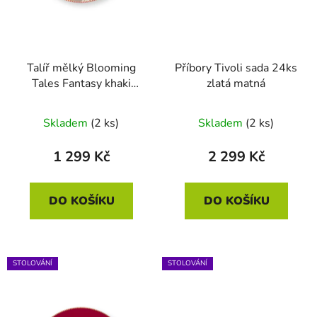
k
t
ů
Talíř mělký Blooming
Příbory Tivoli sada 24ks
Tales Fantasy khaki
zlatá matná
32cm
Skladem
(2 ks)
Skladem
(2 ks)
1 299 Kč
2 299 Kč
DO KOŠÍKU
DO KOŠÍKU
STOLOVÁNÍ
STOLOVÁNÍ