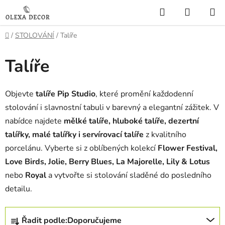
Přejít
Hledat
NÁKUP
na
KOŠÍK
obsah
Domů
/
STOLOVÁNÍ
/
Talíře
Talíře
Objevte
talíře Pip Studio
, které promění každodenní
stolování i slavnostní tabuli v barevný a elegantní zážitek. V
nabídce najdete
mělké talíře, hluboké talíře, dezertní
talířky, malé talířky i servírovací talíře
z kvalitního
porcelánu. Vyberte si z oblíbených kolekcí
Flower Festival,
Love Birds, Jolie, Berry Blues, La Majorelle, Lily & Lotus
nebo
Royal
a vytvořte si stolování sladěné do posledního
detailu.
Ř
Řadit podle:
Doporučujeme