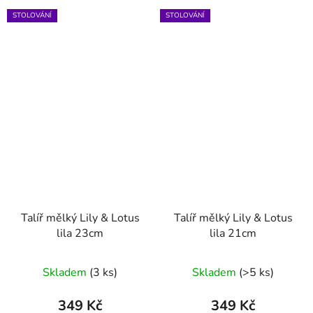
STOLOVÁNÍ
STOLOVÁNÍ
Talíř mělký Lily & Lotus
Talíř mělký Lily & Lotus
lila 23cm
lila 21cm
Průměrné
Skladem
(3 ks)
Skladem
(>5 ks)
hodnocení
produktu
349 Kč
349 Kč