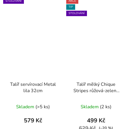
STOLOVÁNÍ
AKCE
TIP
STOLOVÁNÍ
Talíř servírovací Metal
Talíř mělký Chique
lila 32cm
Stripes růžová-zelená
28cm
Skladem
(>5 ks)
Skladem
(2 ks)
579 Kč
499 Kč
629 Kč
(–20 %)