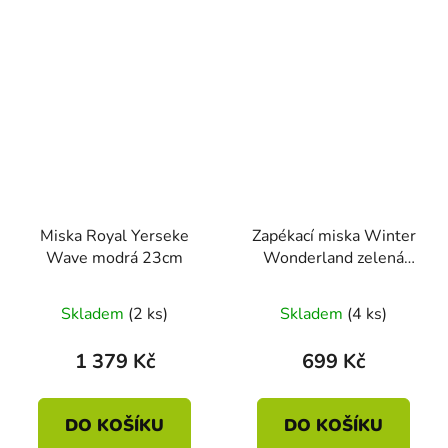
Miska Royal Yerseke
Zapékací miska Winter
Wave modrá 23cm
Wonderland zelená
21.6cm
Průměrné
Skladem
(2 ks)
Skladem
(4 ks)
hodnocení
produktu
1 379 Kč
699 Kč
je
5,0
DO KOŠÍKU
DO KOŠÍKU
z