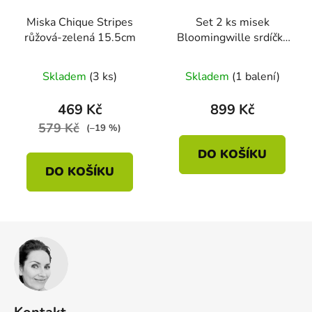
Miska Chique Stripes
Set 2 ks misek
růžová-zelená 15.5cm
Bloomingwille srdíčka
červená 14cm
Skladem
(3 ks)
Skladem
(1 balení)
469 Kč
899 Kč
579 Kč
(–19 %)
DO KOŠÍKU
DO KOŠÍKU
Z
á
p
a
t