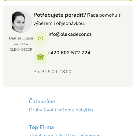
Potřebujete poradit?
Ráda pomohu s
výběrem i objednávkou.
info@olexadecor.cz
✉
Denisa Olexa
majitelka
OLEXA DECOR
+420 602 572 724
☎
Po–Pá 9.00–18.00
Čalouníme
Druhý život i vašemu nábytku
Top Firma
Získali jsme díky Vám. Děkujeme