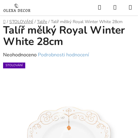
Přejít
Hledat
NÁKUP
na
KOŠÍK
obsah
Domů
/
STOLOVÁNÍ
/
Talíře
/
Talíř mělký Royal Winter White 28cm
Talíř mělký Royal Winter
White 28cm
Průměrné
Neohodnoceno
Podrobnosti hodnocení
hodnocení
STOLOVÁNÍ
produktu
je
0,0
z
5
hvězdiček.