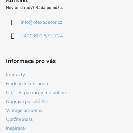
Kontakt
í
Nevíte si rady? Ráda pomůžu.
info
@
olexadecor.cz
+420 602 572 724
Informace pro vás
Kontakty
Hodnocení obchodu
Od 1. 8. pokračujeme online
Doprava po celé EU
Vintage academy
Udržitelnost
Inspirace