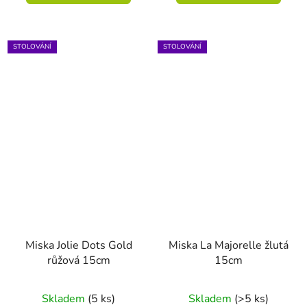
5
hvězdiček.
STOLOVÁNÍ
STOLOVÁNÍ
Miska Jolie Dots Gold
Miska La Majorelle žlutá
růžová 15cm
15cm
Skladem
(5 ks)
Skladem
(>5 ks)