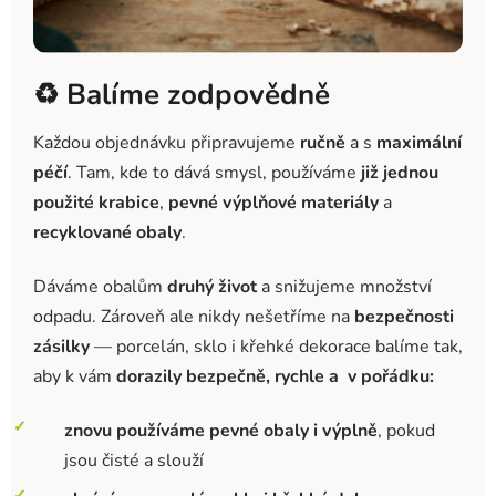
♻️ Balíme zodpovědně
Každou objednávku připravujeme
ručně
a s
maximální
péčí
. Tam, kde to dává smysl, používáme
již jednou
použité krabice
,
pevné výplňové materiály
a
recyklované obaly
.
Dáváme obalům
druhý život
a snižujeme množství
odpadu. Zároveň ale nikdy nešetříme na
bezpečnosti
zásilky
— porcelán, sklo i křehké dekorace balíme tak,
aby k vám
dorazily bezpečně, rychle a v pořádku:
znovu používáme pevné obaly i výplně
, pokud
jsou čisté a slouží