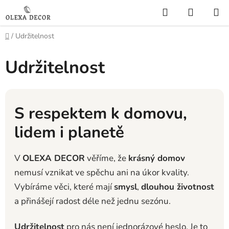
Přejít
Hledat
NÁKUP
na
KOŠÍK
obsah
Domů
/
Udržitelnost
Udržitelnost
S respektem k domovu,
lidem i planetě
V
OLEXA DECOR
věříme, že
krásný domov
nemusí vznikat ve spěchu ani na úkor kvality.
Vybíráme věci, které mají
smysl
,
dlouhou životnost
a přinášejí radost déle než jednu sezónu.
Udržitelnost
pro nás není jednorázové heslo. Je to