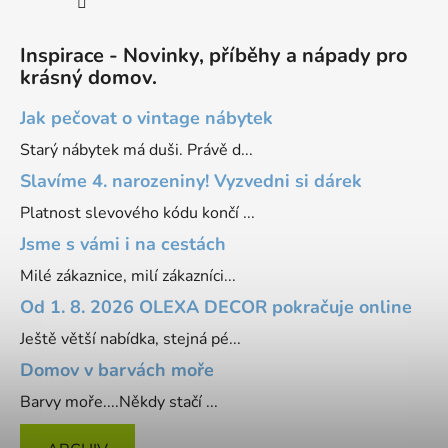
Inspirace - Novinky, příběhy a nápady pro
krásný domov.
Jak pečovat o vintage nábytek
Starý nábytek má duši. Právě d...
Slavíme 4. narozeniny! Vyzvedni si dárek
Platnost slevového kódu končí ...
Jsme s vámi i na cestách
Milé zákaznice, milí zákazníci...
Od 1. 8. 2026 OLEXA DECOR pokračuje online
Ještě větší nabídka, stejná pé...
Domov v barvách moře
Barvy moře....Někdy stačí ...