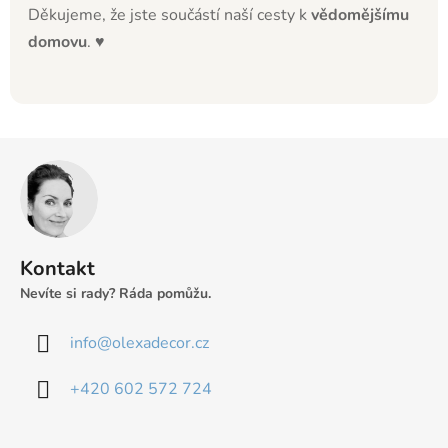
Děkujeme, že jste součástí naší cesty k
vědomějšímu
domovu
. ♥
Z
á
p
a
t
Kontakt
í
Nevíte si rady? Ráda pomůžu.
info
@
olexadecor.cz
+420 602 572 724