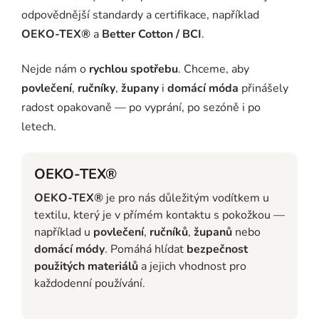
odpovědnější standardy a certifikace, například
OEKO-TEX®
a
Better Cotton / BCI
.
Nejde nám o
rychlou spotřebu
. Chceme, aby
povlečení
,
ručníky
,
župany
i
domácí móda
přinášely
radost opakovaně — po vyprání, po sezóně i po
letech.
OEKO-TEX®
OEKO-TEX®
je pro nás důležitým vodítkem u
textilu, který je v přímém kontaktu s pokožkou —
například u
povlečení
,
ručníků
,
županů
nebo
domácí módy
. Pomáhá hlídat
bezpečnost
použitých materiálů
a jejich vhodnost pro
každodenní používání.