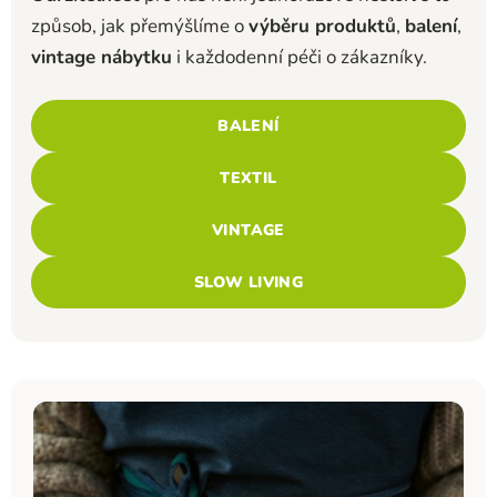
způsob, jak přemýšlíme o
výběru produktů
,
balení
,
vintage nábytku
i každodenní péči o zákazníky.
BALENÍ
TEXTIL
VINTAGE
SLOW LIVING