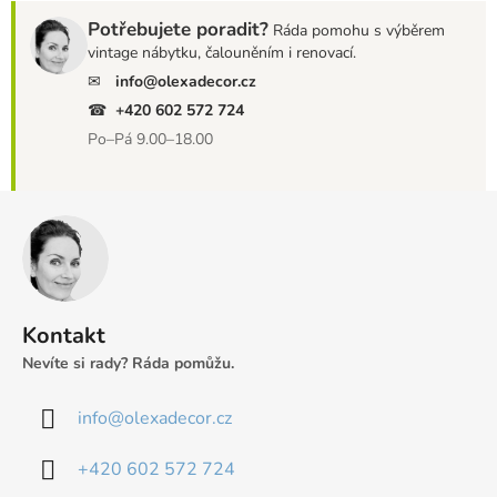
Potřebujete poradit?
Ráda pomohu s výběrem
vintage nábytku, čalouněním i renovací.
✉
info@olexadecor.cz
☎
+420 602 572 724
Po–Pá 9.00–18.00
Z
á
p
a
t
Kontakt
í
Nevíte si rady? Ráda pomůžu.
info
@
olexadecor.cz
+420 602 572 724