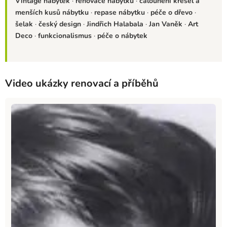
Vintage nábytek
·
renovace nábytku
·
čalounění křesel a
menších kusů nábytku
·
repase nábytku
·
péče o dřevo
·
šelak
·
český design
·
Jindřich Halabala
·
Jan Vaněk
·
Art
Deco
·
funkcionalismus
·
péče o nábytek
Video ukázky renovací a příběhů