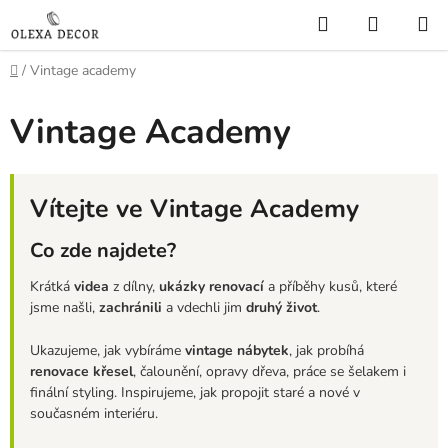
Přejít
Hledat
NÁKUP
na
KOŠÍK
obsah
Domů
/
Vintage academy
Vintage Academy
Vítejte ve Vintage Academy
Co zde najdete?
Krátká
videa
z dílny,
ukázky renovací
a příběhy kusů, které
jsme našli,
zachránili
a vdechli jim
druhý život
.
Ukazujeme, jak vybíráme
vintage nábytek
, jak probíhá
renovace křesel
, čalounění, opravy dřeva, práce se šelakem i
finální styling. Inspirujeme, jak propojit staré a nové v
současném interiéru.