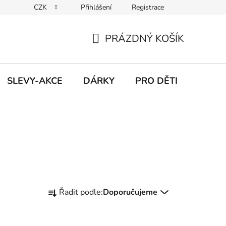
CZK
Přihlášení
Registrace
Udržitelnost
Inspirace
Obchodní podmínky
Podmínk
PRÁZDNÝ KOŠÍK
NÁKUPNÍ
KOŠÍK
SLEVY-AKCE
DÁRKY
PRO DĚTI
Ř
Řadit podle:
Doporučujeme
a
z
e