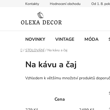
Přejít
Kontakty
Hodnocení obchodu
Od 1. 8. po
na
obsah
NOVINKY
VINTAGE
MÓDA
Domů
/
STOLOVÁNÍ
/
Na kávu a čaj
Na kávu a čaj
Vzhledem k většímu množství produktů doporučuj
P
o
Cena
s
t
279
Kč
2499
Kč