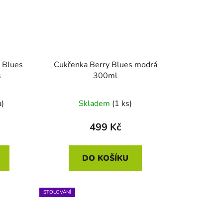
y Blues
Cukřenka Berry Blues modrá
s
300ml
a)
Skladem
(1 ks)
499 Kč
DO KOŠÍKU
STOLOVÁNÍ