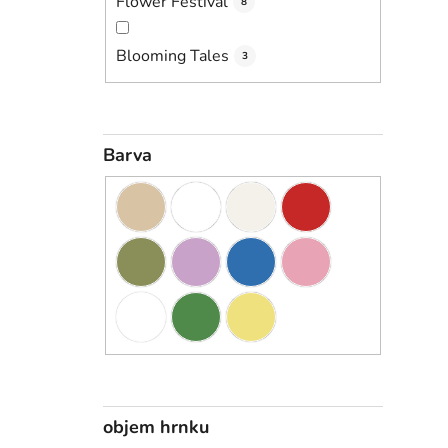
Flower Festival
8
Blooming Tales
3
Barva
objem hrnku