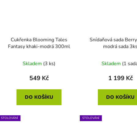
Cukřenka Blooming Tales
Snídaňová sada Berr
Fantasy khaki-modrá 300ml
modrá sada 3k
Skladem
(3 ks)
Skladem
(1 sad
549 Kč
1 199 Kč
DO KOŠÍKU
DO KOŠÍKU
STOLOVÁNÍ
STOLOVÁNÍ