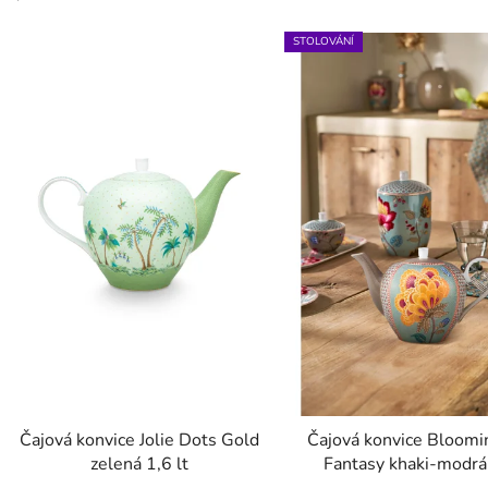
ý
p
STOLOVÁNÍ
s
p
r
o
d
u
k
t
ů
Čajová konvice Jolie Dots Gold
Čajová konvice Bloomi
zelená 1,6 lt
Fantasy khaki-modrá 