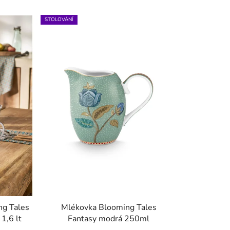
n
STOLOVÁNÍ
í
p
r
o
d
u
k
t
ů
ng Tales
Mlékovka Blooming Tales
1,6 lt
Fantasy modrá 250ml