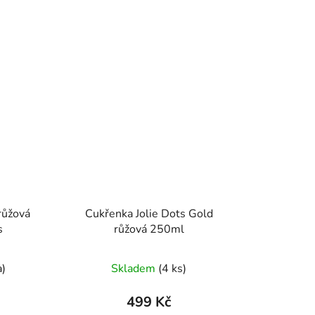
růžová
Cukřenka Jolie Dots Gold
s
růžová 250ml
a)
Skladem
(4 ks)
499 Kč