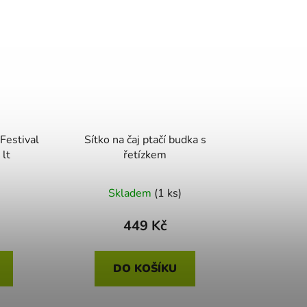
Festival
Sítko na čaj ptačí budka s
 lt
řetízkem
Skladem
(1 ks)
449 Kč
DO KOŠÍKU