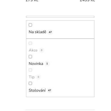
r
a
i
n
n
í
Na skladě
47
p
a
n
Akce
0
e
l
Novinka
1
Tip
0
Stolování
47