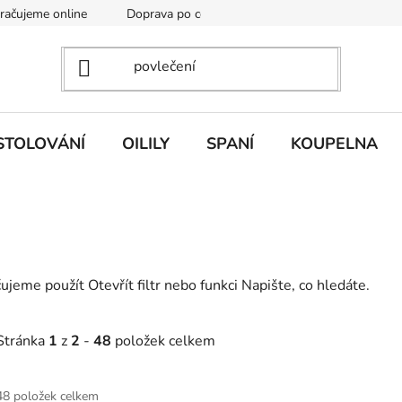
kračujeme online
Doprava po celé EU
Vintage academy
STOLOVÁNÍ
OILILY
SPANÍ
KOUPELNA
eme použít Otevřít filtr nebo funkci Napište, co hledáte.
Stránka
1
z
2
-
48
položek celkem
V
48 položek celkem