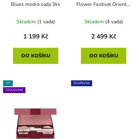
Blues modrá sada 3ks
Flower Festival Oriental
tmavě růžová sada 6 ks
Skladem
(1 sada)
Skladem
(4 sada)
1 199 Kč
2 499 Kč
DO KOŠÍKU
DO KOŠÍKU
TIP
KOUPELNA
STOLOVÁNÍ