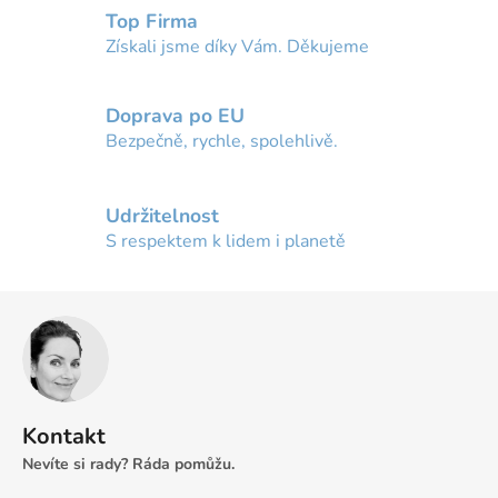
c
Top Firma
í
Získali jsme díky Vám. Děkujeme
p
r
v
Doprava po EU
k
Bezpečně, rychle, spolehlivě.
y
v
ý
Udržitelnost
p
S respektem k lidem i planetě
i
s
u
Z
á
p
a
t
Kontakt
í
Nevíte si rady? Ráda pomůžu.