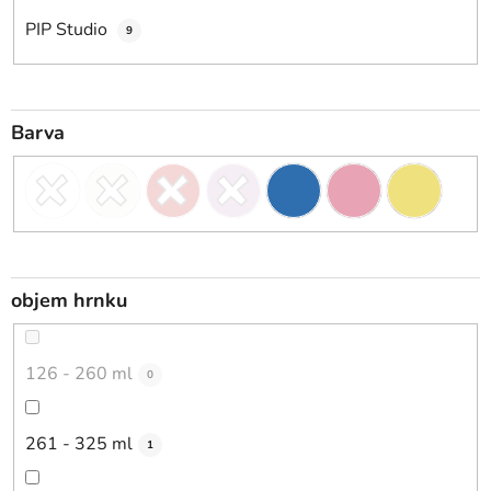
PIP Studio
9
Barva
objem hrnku
126 - 260 ml
0
261 - 325 ml
1