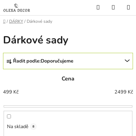
Přejít
Hledat
NÁKUP
na
KOŠÍK
obsah
Domů
/
DÁRKY
/
Dárkové sady
Dárkové sady
Ř
Řadit podle:
Doporučujeme
a
z
Cena
e
n
499
Kč
2499
Kč
í
p
r
o
d
Na skladě
8
u