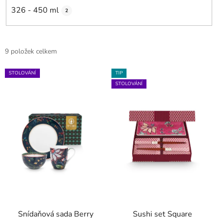
326 - 450 ml
2
V
9 položek celkem
ý
p
STOLOVÁNÍ
TIP
STOLOVÁNÍ
i
s
p
r
o
d
u
k
t
ů
Snídaňová sada Berry
Sushi set Square