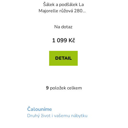
Šálek a podšálek La
Majorelle růžová 280ml
sada 2ks
Na dotaz
1 099 Kč
DETAIL
9
položek celkem
O
v
l
Čalouníme
á
d
Druhý život i vašemu nábytku
a