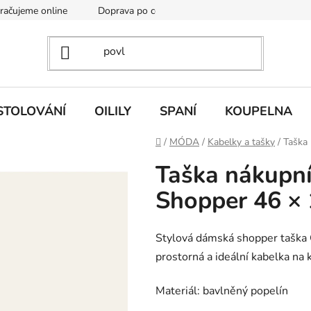
kračujeme online
Doprava po celé EU
Vintage academy
STOLOVÁNÍ
OILILY
SPANÍ
KOUPELNA
Domů
/
MÓDA
/
Kabelky a tašky
/
Taška
Taška nákupní
Shopper 46 × 
Stylová dámská shopper taška O
prostorná a ideální kabelka na 
Materiál: bavlněný popelín