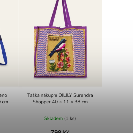
meno
Taška nákupní OILILY Surendra
0 cm
Shopper 40 × 11 × 38 cm
Skladem
(1 ks)
799 Kč