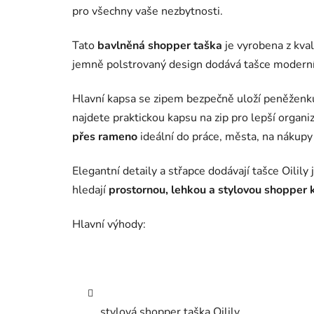
pro všechny vaše nezbytnosti.
Tato
bavlněná shopper taška
je vyrobena z kva
jemně polstrovaný design dodává tašce moderní 
Hlavní kapsa se zipem bezpečně uloží peněženku,
najdete praktickou kapsu na zip pro lepší organ
přes rameno
ideální do práce, města, na nákupy 
Elegantní detaily a střapce dodávají tašce Oilily 
hledají
prostornou, lehkou a stylovou shopper
Hlavní výhody:
stylová shopper taška Oilily