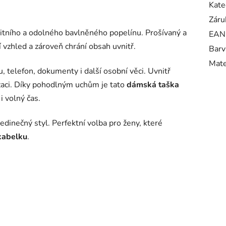
Kate
Záru
litního a odolného bavlněného popelínu. Prošívaný a
EAN
vzhled a zároveň chrání obsah uvnitř.
Barv
Mate
 telefon, dokumenty i další osobní věci. Uvnitř
izaci. Díky pohodlným uchům je tato
dámská taška
i volný čas.
jedinečný styl. Perfektní volba pro ženy, které
 kabelku
.