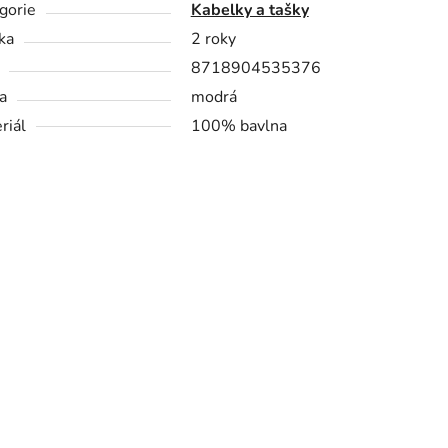
gorie
Kabelky a tašky
ka
2 roky
8718904535376
a
modrá
riál
100% bavlna