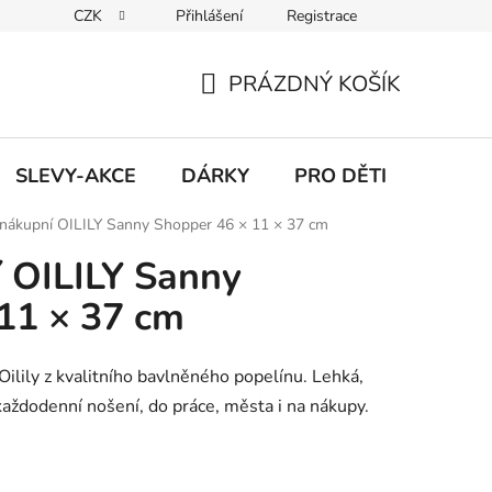
CZK
Přihlášení
Registrace
Udržitelnost
Inspirace
Obchodní podmínky
Podmínk
PRÁZDNÝ KOŠÍK
NÁKUPNÍ
KOŠÍK
SLEVY-AKCE
DÁRKY
PRO DĚTI
 nákupní OILILY Sanny Shopper 46 × 11 × 37 cm
 OILILY Sanny
11 × 37 cm
ilily z kvalitního bavlněného popelínu. Lehká,
každodenní nošení, do práce, města i na nákupy.