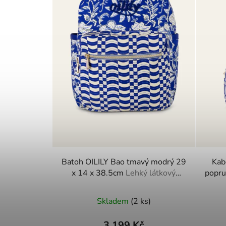
Batoh OILILY Bao tmavý modrý 29
Kab
x 14 x 38.5cm
Lehký látkový
popruhem tmavá m
batoh s polstrovanými zády a
nastavitelnými popruhy
Skladem
(2 ks)
3 199 Kč