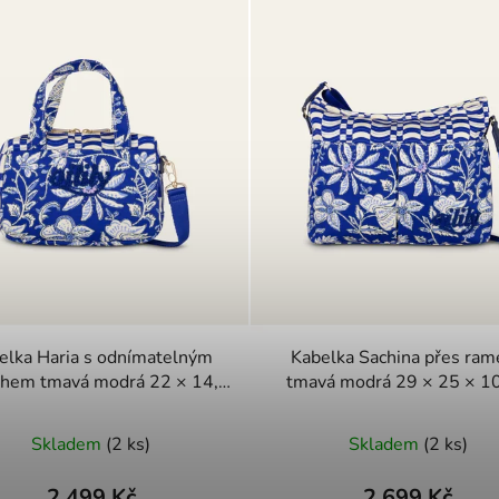
elka Haria s odnímatelným
Kabelka Sachina přes ra
odrá 22 × 14,5
tmavá modrá 29 × 25 × 1
× 8 cm
Skladem
(2 ks)
Skladem
(2 ks)
2 499 Kč
2 699 Kč