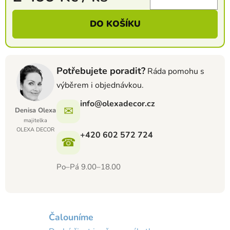
Měrná cena:
DO KOŠÍKU
Potřebujete poradit?
Ráda pomohu s
výběrem i objednávkou.
info@olexadecor.cz
✉
Denisa Olexa
majitelka
OLEXA DECOR
+420 602 572 724
☎
Po–Pá 9.00–18.00
Čalouníme