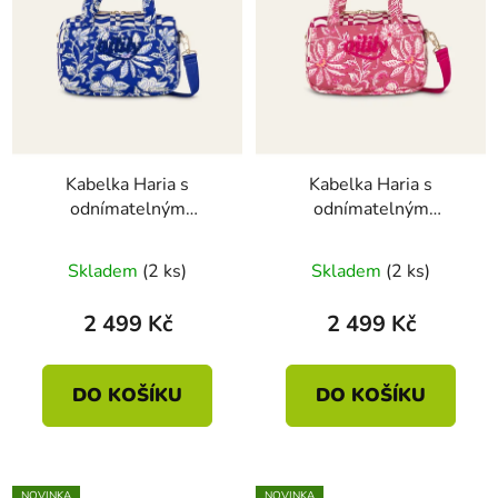
Kabelka Haria s
Kabelka Haria s
odnímatelným
odnímatelným
popruhem tmavá modrá
popruhem tmavá růžová
22 × 14,5 × 8 cm
22 × 14,5 × 8 cm
Skladem
(2 ks)
Skladem
(2 ks)
2 499 Kč
2 499 Kč
DO KOŠÍKU
DO KOŠÍKU
NOVINKA
NOVINKA