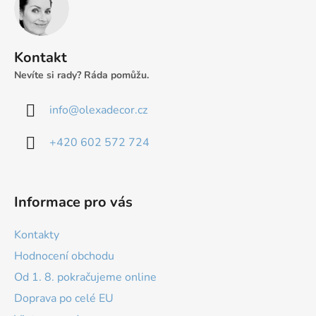
p
a
t
Kontakt
í
Nevíte si rady? Ráda pomůžu.
info
@
olexadecor.cz
+420 602 572 724
Informace pro vás
Kontakty
Hodnocení obchodu
Od 1. 8. pokračujeme online
Doprava po celé EU