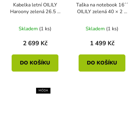
Kabelka letní OILILY
Taška na notebook 16´´
Haroony zelená 26.5 ×
OILILY zelená 40 × 2 ×
11 × 26 cm
28.5 cm
Skladem
(1 ks)
Skladem
(1 ks)
2 699 Kč
1 499 Kč
DO KOŠÍKU
DO KOŠÍKU
MÓDA