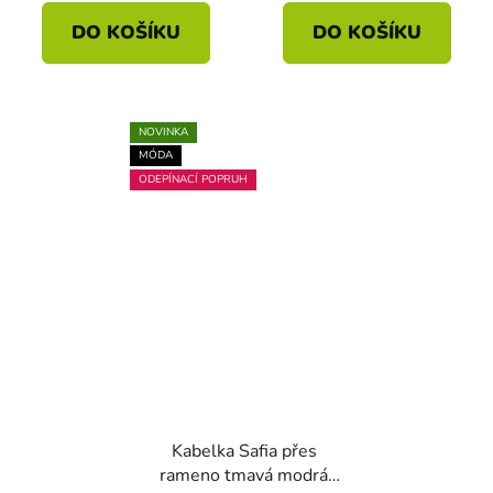
DO KOŠÍKU
DO KOŠÍKU
NOVINKA
MÓDA
ODEPÍNACÍ POPRUH
Kabelka Safia přes
rameno tmavá modrá