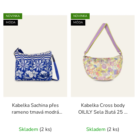
NOVINKA
NOVINKA
MÓDA
MÓDA
Kabelka Sachina přes
Kabelka Cross body
rameno tmavá modrá
OILILY Sela žlutá 25 ×
29 × 25 × 10 cm
10 × 18 cm
Skladem
(2 ks)
Skladem
(2 ks)