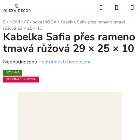
Přejít
Hledat
NÁKUP
na
KOŠÍK
obsah
Domů
/
NOVINKY
/
nová MÓDA
/
Kabelka Safia přes rameno tmavá
růžová 29 × 25 × 10
Kabelka Safia přes rameno
tmavá růžová 29 × 25 × 10
Průměrné
Neohodnoceno
Podrobnosti hodnocení
hodnocení
NOVINKA
produktu
ODEPÍNACÍ POPRUH
je
0,0
z
5
hvězdiček.