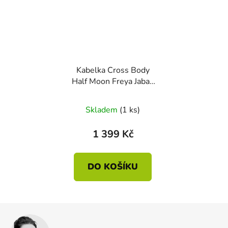
Kabelka Cross Body
Half Moon Freya Jabali
zelená 34 x 10 x 16cm
Skladem
(1 ks)
1 399 Kč
DO KOŠÍKU
Z
á