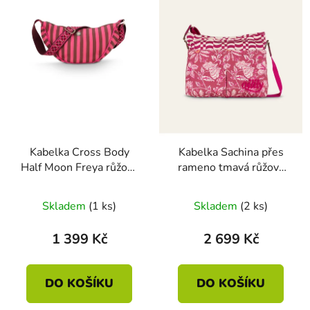
Kabelka Cross Body
Kabelka Sachina přes
Half Moon Freya růžová
rameno tmavá růžová
34 x 10 x 16cm
29 × 25 × 10 cm
Skladem
(1 ks)
Skladem
(2 ks)
1 399 Kč
2 699 Kč
DO KOŠÍKU
DO KOŠÍKU