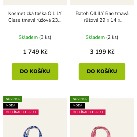
Kosmetická taška OILILY
Batoh OILILY Bao tmavá
Cisse tmavá růžová 23 x
růžová 29 x 14 x
11 x 12cm
38.5cm
Skladem
(3 ks)
Skladem
(2 ks)
1 749 Kč
3 199 Kč
DO KOŠÍKU
DO KOŠÍKU
NOVINKA
NOVINKA
MÓDA
MÓDA
ODEPÍNACÍ POPRUH
ODEPÍNACÍ POPRUH