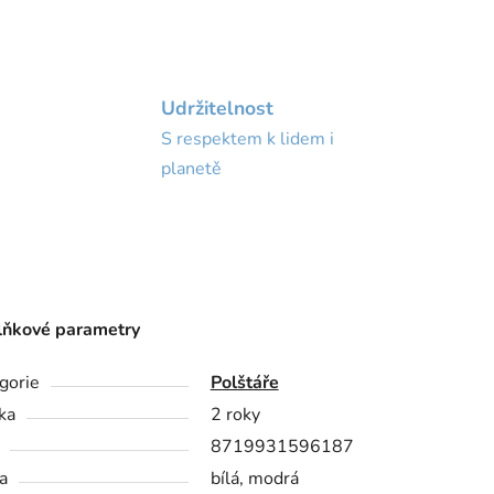
Udržitelnost
S respektem k lidem i
planetě
ňkové parametry
gorie
Polštáře
ka
2 roky
8719931596187
a
bílá, modrá