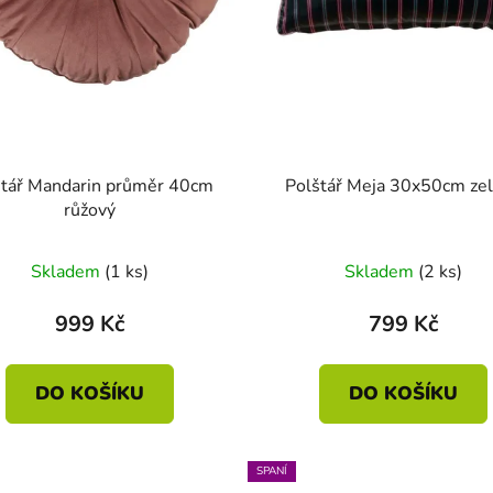
štář Mandarin průměr 40cm
Polštář Meja 30x50cm ze
růžový
Skladem
(1 ks)
Skladem
(2 ks)
999 Kč
799 Kč
DO KOŠÍKU
DO KOŠÍKU
SPANÍ