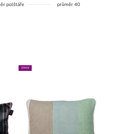
ěr polštáře
průměr 40
SPANÍ