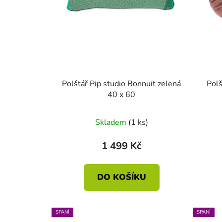
Polštář Pip studio Bonnuit zelená
Pol
40 x 60
Skladem
(1 ks)
1 499 Kč
DO KOŠÍKU
SPANÍ
SPANÍ