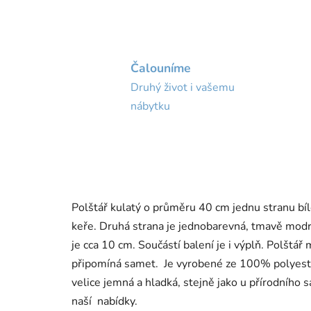
Čalouníme
Druhý život i vašemu
nábytku
Polštář kulatý o průměru 40 cm jednu stranu b
keře. Druhá strana je jednobarevná, tmavě modrá
je cca 10 cm. Součástí balení je i výplň. Polštá
připomíná samet. Je vyrobené ze 100% polyeste
velice jemná a hladká, stejně jako u přírodního 
naší nabídky.