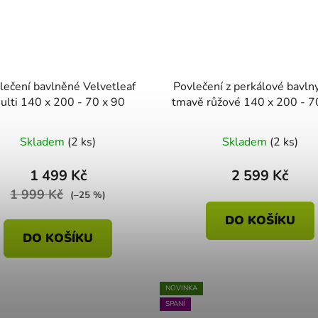
bavlněné Velvetleaf
Povlečení z perkálové bavlny
ulti 140 x 200 - 70 x 90
tmavě růžové 140 x 200
Skladem
(2 ks)
Skladem
(2 ks)
1 499 Kč
2 599 Kč
1 999 Kč
(–25 %)
DO KOŠÍKU
DO KOŠÍKU
NOVINKA
SPANÍ