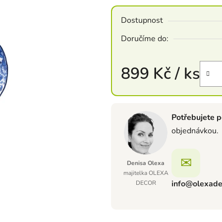
Dostupnost
Doručíme do:
899 Kč
/ ks
Měrná cena:
Potřebujete p
objednávkou.
✉
Denisa Olexa
majitelka OLEXA
info@olexade
DECOR