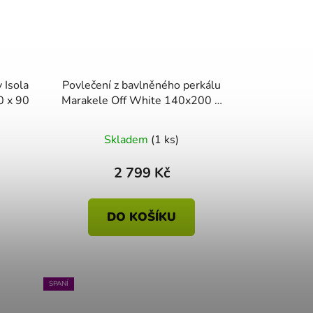
 Isola
Povlečení z bavlněného perkálu
 - 70 x 90
Marakele Off White 140x200 +
70x90
Skladem
(1 ks)
2 799 Kč
DO KOŠÍKU
SPANÍ