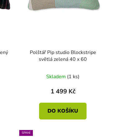
lený
Polštář Pip studio Blockstripe
světlá zelená 40 x 60
Skladem
(1 ks)
1 499 Kč
DO KOŠÍKU
SPANÍ