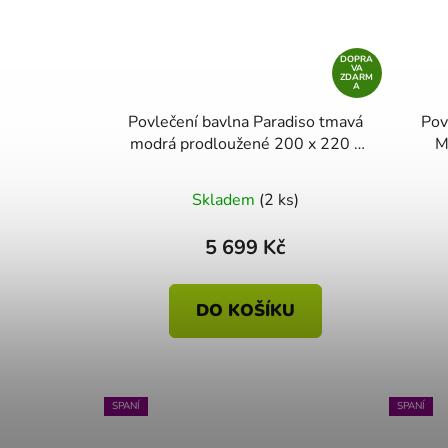
DOPRA
VA
ZDARM
A
Povlečení bavlna Paradiso tmavá
Povlečení 
modrá prodloužené 200 x 220 -
M
2x 70 x 90
Skladem
(2 ks)
5 699 Kč
DO KOŠÍKU
SPANÍ
SPANÍ