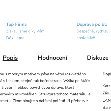
Top Firma
Doprava po EU
Získali jsme díky Vám.
Bezpečně, rychle,
Děkujeme
spolehlivě.
Popis
Hodnocení
Diskuze
ílou s modrým motivem páva na větvi rozkvetlého
Dopl
 s leskem, stejně tak boční strana. Výška polštáře
Kate
ř má velmi hebkou povrchovou úpravu, která
Záru
rových mikrovláken. Struktura tohoto materiálu je
EAN
sametu. Zkombinujte s dalšími polštáři či přehozy z
Barv