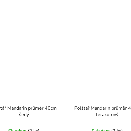
štář Mandarin průměr 40cm
Polštář Mandarin průměr 
šedý
terakotový
Skladem
(2 ks)
Skladem
(2 ks)