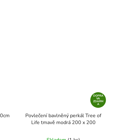
DOPRA
VA
ZDARM
A
40cm
Povlečení bavlněný perkál Tree of
Life tmavě modrá 200 x 200
Skladem
(1 ks)