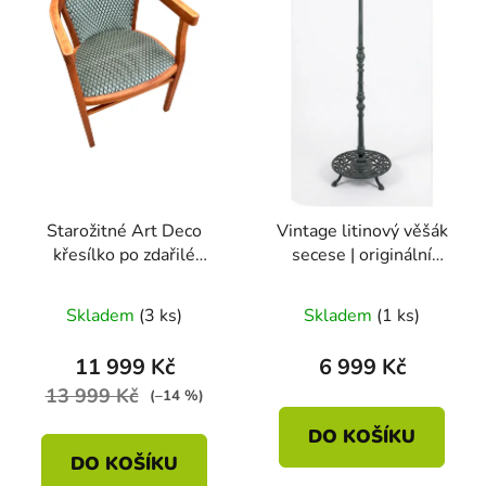
Starožitné Art Deco
Vintage litinový věšák
křesílko po zdařilé
secese | originální
rekonstrukci.
3ramenný stojací věšák
Skladem
(3 ks)
Skladem
(1 ks)
11 999 Kč
6 999 Kč
13 999 Kč
(–14 %)
DO KOŠÍKU
DO KOŠÍKU