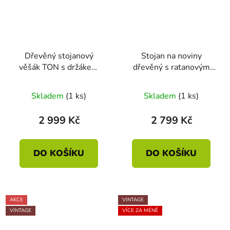
Dřevěný stojanový
Stojan na noviny
věšák TON s držákem
dřevěný s ratanovým
deštníků
výpletem
Skladem
(1 ks)
Skladem
(1 ks)
2 999 Kč
2 799 Kč
DO KOŠÍKU
DO KOŠÍKU
AKCE
VINTAGE
VINTAGE
VÍCE ZA MÉNĚ