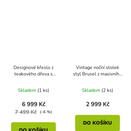
Designové křeslo z
Vintage noční stolek
teakového dřeva s
styl Brusel z masivního
ratanem a jutou
dřeva – mid century, 60.
léta
Skladem
(1 ks)
Skladem
(2 ks)
6 999 Kč
2 999 Kč
7 499 Kč
(–6 %)
DO KOŠÍKU
DO KOŠÍKU