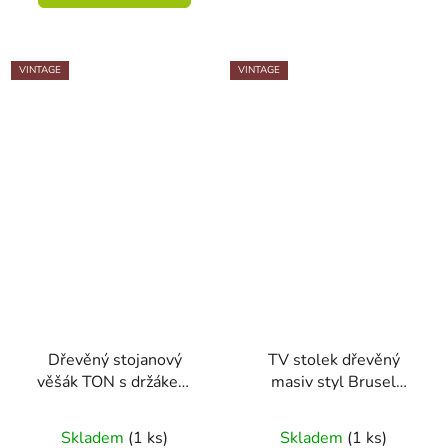
VINTAGE
VINTAGE
Dřevěný stojanový
TV stolek dřevěný
věšák TON s držákem
masiv styl Brusel
deštníků
60.léta
Skladem
(1 ks)
Skladem
(1 ks)