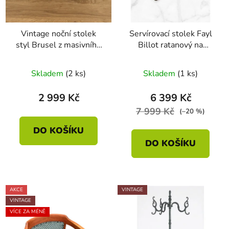
Vintage noční stolek
Servírovací stolek Fayl
styl Brusel z masivního
Billot ratanový na
dřeva – mid century, 60.
kolečkách
léta
Skladem
(2 ks)
Skladem
(1 ks)
2 999 Kč
6 399 Kč
7 999 Kč
(–20 %)
DO KOŠÍKU
DO KOŠÍKU
AKCE
VINTAGE
VINTAGE
VÍCE ZA MÉNĚ