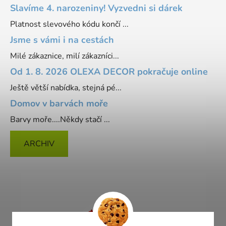
Slavíme 4. narozeniny! Vyzvedni si dárek
Platnost slevového kódu končí ...
Jsme s vámi i na cestách
Milé zákaznice, milí zákazníci...
Od 1. 8. 2026 OLEXA DECOR pokračuje online
Ještě větší nabídka, stejná pé...
Domov v barvách moře
Barvy moře....Někdy stačí ...
ARCHIV