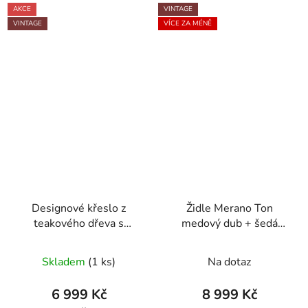
AKCE
VINTAGE
VINTAGE
VÍCE ZA MÉNĚ
Designové křeslo z
Židle Merano Ton
teakového dřeva s
medový dub + šedá
ratanem a jutou
kůže
Skladem
(1 ks)
Na dotaz
6 999 Kč
8 999 Kč