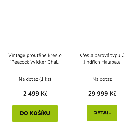
Vintage proutěné křeslo
Křesla párová typu C
"Peacock Wicker Chair"
Jindřich Halabala
s vysokým opěradlem
Na dotaz
(1 ks)
Na dotaz
2 499 Kč
29 999 Kč
DETAIL
DO KOŠÍKU