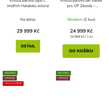
Křesla párová typu C
Křesla párová Jan Vaněk
Jindřich Halabala zelená
pro ÚP Závody –
podsedák ušijeme dle
přání
Na dotaz
Skladem
(2 kus)
29 999 Kč
24 999 Kč
Měrná
24 999 Kč / 1 ks
cena:
DETAIL
DO KOŠÍKU
NOVINKA
NOVINKA
VINTAGE
VINTAGE
VÍCE ZA MÉNĚ