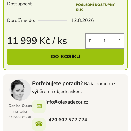
Dostupnost
POSLEDNÍ DOSTUPNÝ
KUS
Doručíme do:
12.8.2026
11 999 Kč
/ ks
Měrná cena:
DO KOŠÍKU
Potřebujete poradit?
Ráda pomohu s
výběrem i objednávkou.
info@olexadecor.cz
✉
Denisa Olexa
majitelka
OLEXA DECOR
+420 602 572 724
☎