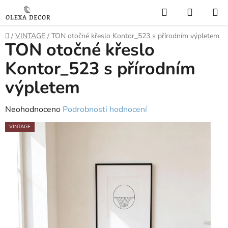
Přejít
Hledat
NÁKUP
na
KOŠÍK
obsah
Domů
/
VINTAGE
/
TON otočné křeslo Kontor_523 s přírodním výpletem
TON otočné křeslo
Kontor_523 s přírodním
výpletem
Průměrné
Neohodnoceno
Podrobnosti hodnocení
hodnocení
VINTAGE
produktu
je
0,0
z
5
hvězdiček.