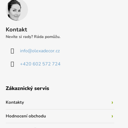
á
p
a
t
Kontakt
í
Nevíte si rady? Ráda pomůžu.
info
@
olexadecor.cz
+420 602 572 724
Zákaznický servis
Kontakty
Hodnocení obchodu