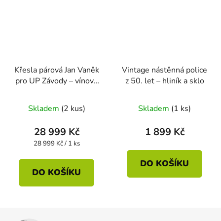
Křesla párová Jan Vaněk
Vintage nástěnná police
pro UP Závody – vínové
z 50. let – hliník a sklo
čalounění
Skladem
(2 kus)
Skladem
(1 ks)
28 999 Kč
1 899 Kč
Měrná
28 999 Kč / 1 ks
cena:
DO KOŠÍKU
DO KOŠÍKU
Z