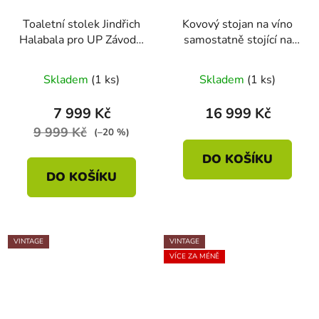
Toaletní stolek Jindřich
Kovový stojan na víno
Halabala pro UP Závody,
samostatně stojící na
50.léta
24 lahví
Skladem
(1 ks)
Skladem
(1 ks)
7 999 Kč
16 999 Kč
9 999 Kč
(–20 %)
DO KOŠÍKU
DO KOŠÍKU
VINTAGE
VINTAGE
VÍCE ZA MÉNĚ