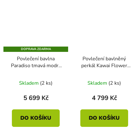
DOPRAVA ZDARMA
Povlečení bavlna
Povlečení bavlněný
Paradiso tmavá modrá
perkál Kawai Flower
prodloužené 200 x 220
modrá 200 x 200 - 2x
- 2x 70 x 90
70 x 90
Skladem
(2 ks)
Skladem
(2 ks)
5 699 Kč
4 799 Kč
DO KOŠÍKU
DO KOŠÍKU