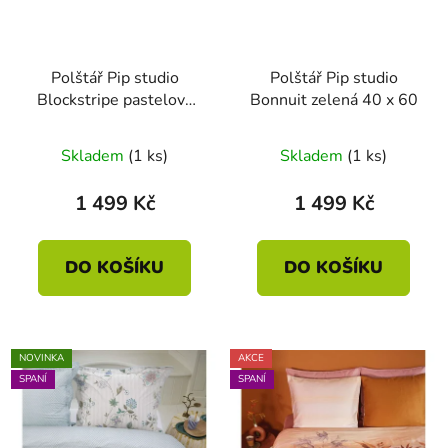
Polštář Pip studio
Polštář Pip studio
Blockstripe pastelová
Bonnuit zelená 40 x 60
40 x 60
Skladem
(1 ks)
Skladem
(1 ks)
1 499 Kč
1 499 Kč
DO KOŠÍKU
DO KOŠÍKU
NOVINKA
AKCE
SPANÍ
SPANÍ