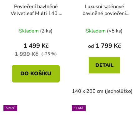
Povlečení bavlněné
Luxusní saténové
Velvetleaf Multi 140 x
bavlněné povlečení
200 - 70 x 90
Elegant Stripe – modré
Skladem
(2 ks)
Skladem
(>5 ks)
1 499 Kč
1 799 Kč
od
1 999 Kč
(–25 %)
DETAIL
DO KOŠÍKU
140 x 200 cm (jednolůžko)
SPANÍ
SPANÍ