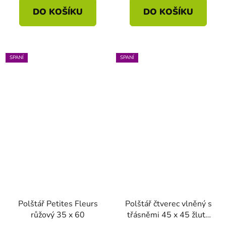
DO KOŠÍKU
DO KOŠÍKU
SPANÍ
SPANÍ
Polštář Petites Fleurs
Polštář čtverec vlněný s
růžový 35 x 60
třásněmi 45 x 45 žluté
barvy