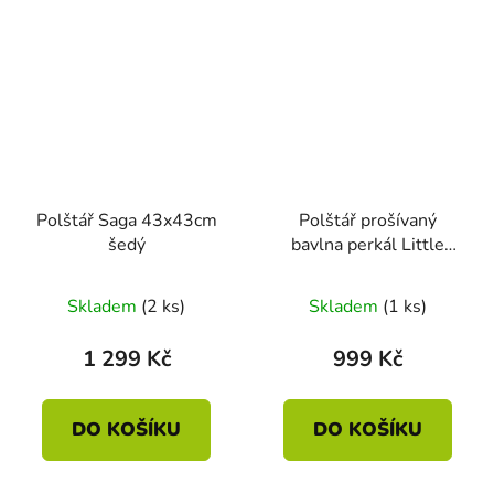
Polštář Saga 43x43cm
Polštář prošívaný
šedý
bavlna perkál Little
Swan šedá 45 x 45
Skladem
(2 ks)
Skladem
(1 ks)
1 299 Kč
999 Kč
DO KOŠÍKU
DO KOŠÍKU