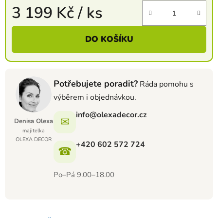
3 199 Kč
/ ks
Měrná cena:
DO KOŠÍKU
Potřebujete poradit?
Ráda pomohu s
výběrem i objednávkou.
info@olexadecor.cz
✉
Denisa Olexa
majitelka
OLEXA DECOR
+420 602 572 724
☎
Po–Pá 9.00–18.00