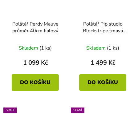
Polštář Perdy Mauve
Polštář Pip studio
průměr 40cm fialový
Blockstripe tmavá
zelená 40 x 60
Skladem
(1 ks)
Skladem
(1 ks)
1 099 Kč
1 499 Kč
DO KOŠÍKU
DO KOŠÍKU
SPANÍ
SPANÍ