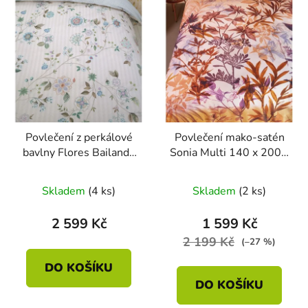
Povlečení z perkálové
Povlečení mako-satén
bavlny Flores Bailando
Sonia Multi 140 x 200 -
Off-white 140 x 200 -
70 x 90
70 x 90
Skladem
(4 ks)
Skladem
(2 ks)
2 599 Kč
1 599 Kč
2 199 Kč
(–27 %)
DO KOŠÍKU
DO KOŠÍKU