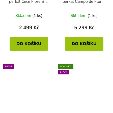
perkál Cece Fiore Bílé
perkál Campo de Flores
140 x 200 - 70 x 90
240 x 200_220 - 2x 60
x 70
Skladem
(1 ks)
Skladem
(1 ks)
2 499 Kč
5 299 Kč
DO KOŠÍKU
DO KOŠÍKU
SPANÍ
NOVINKA
SPANÍ