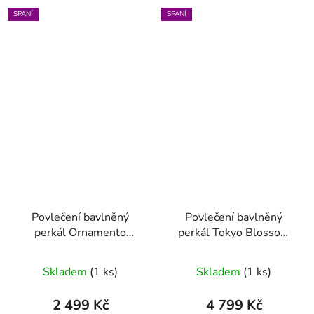
SPANÍ
SPANÍ
Povlečení bavlněný
Povlečení bavlněný
perkál Ornamento
perkál Tokyo Blossom
Ramo bílá 140 x 200 -
růžová 200 x 200 - 2x
70 x 90
70 x 90
Skladem
(1 ks)
Skladem
(1 ks)
2 499 Kč
4 799 Kč