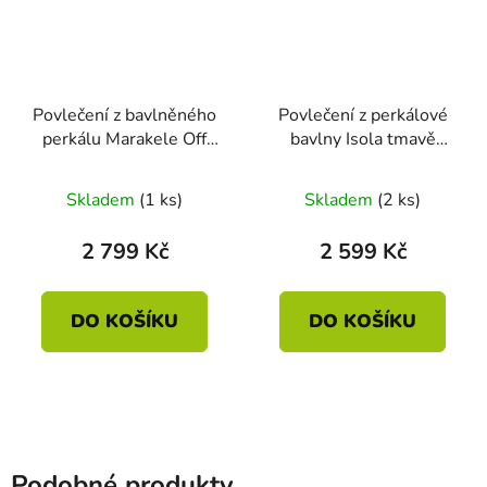
Povlečení z bavlněného
Povlečení z perkálové
perkálu Marakele Off
bavlny Isola tmavě
White 140x200 +
růžové 140 x 200 - 70 x
70x90
90
Skladem
(1 ks)
Skladem
(2 ks)
2 799 Kč
2 599 Kč
DO KOŠÍKU
DO KOŠÍKU
Podobné produkty