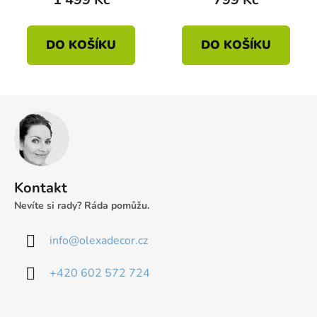
DO KOŠÍKU
DO KOŠÍKU
Z
á
p
a
t
Kontakt
í
Nevíte si rady? Ráda pomůžu.
info
@
olexadecor.cz
+420 602 572 724