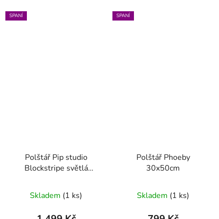
SPANÍ
SPANÍ
Polštář Pip studio
Polštář Phoeby
Blockstripe světlá
30x50cm
zelená 40 x 60
Skladem
(1 ks)
Skladem
(1 ks)
1 499 Kč
799 Kč