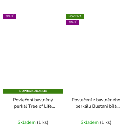
SPANÍ
NOVINKA
SPANÍ
DOPRAVA ZDARMA
Povlečení bavlněný
Povlečení z bavlněného
perkál Tree of Life
perkálu Bustani bílá
tmavě modrá 200 x 200
140 x 200 - 70 x 90
Skladem
(1 ks)
Skladem
(1 ks)