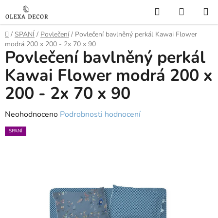
Přejít
Hledat
NÁKUP
na
KOŠÍK
obsah
Domů
/
SPANÍ
/
Povlečení
/
Povlečení bavlněný perkál Kawai Flower
modrá 200 x 200 - 2x 70 x 90
Povlečení bavlněný perkál
Kawai Flower modrá 200 x
200 - 2x 70 x 90
Průměrné
Neohodnoceno
Podrobnosti hodnocení
hodnocení
SPANÍ
produktu
je
0,0
z
5
hvězdiček.