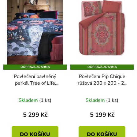
DOPRAVA ZDARMA
DOPRAVA ZDARMA
Povlečení bavlněný
Povlečení Pip Chique
perkál Tree of Life
růžová 200 x 200 - 2x
tmavě modrá 200 x 200
70 x 90
Skladem
(1 ks)
Skladem
(1 ks)
5 299 Kč
5 199 Kč
DO KOŠÍKU
DO KOŠÍKU