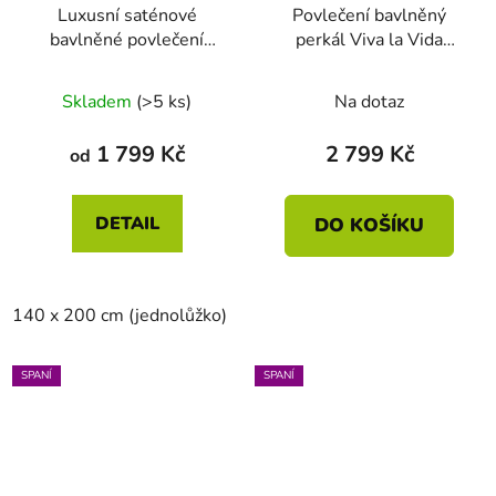
Luxusní saténové
Povlečení bavlněný
bavlněné povlečení
perkál Viva la Vida
Elegant Stripe – modré
modrá 140 x 200 - 70 x
90
Skladem
(>5 ks)
Na dotaz
1 799 Kč
2 799 Kč
od
DETAIL
DO KOŠÍKU
140 x 200 cm (jednolůžko)
200 x 200 cm (dvoulůžko)
SPANÍ
SPANÍ