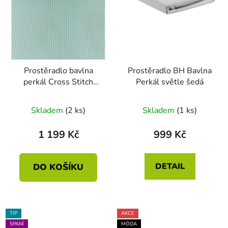
Prostěradlo bavlna
Prostěradlo BH Bavlna
perkál Cross Stitch
Perkál světle šedá
světle modrá UV
Průměrné
90x200x25
Skladem
(2 ks)
Skladem
(1 ks)
hodnocení
produktu
1 199 Kč
999 Kč
je
5,0
DETAIL
DO KOŠÍKU
z
5
hvězdiček.
TIP
AKCE
SPANÍ
MÓDA