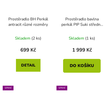
Prostěradlo BH Perkál
Prostěradlo bavlna
antracit různé rozměry
perkál PIP Suki středně
modré 180 x 200 HH:
25
Skladem
(2 ks)
Skladem
(1 ks)
699 Kč
1 999 Kč
DETAIL
DO KOŠÍKU
SPANÍ
SPANÍ