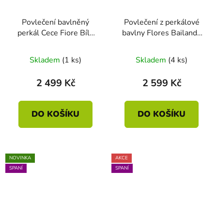
Povlečení bavlněný
Povlečení z perkálové
perkál Cece Fiore Bílé
bavlny Flores Bailando
140 x 200 - 70 x 90
Off-white 140 x 200 -
70 x 90
Skladem
(1 ks)
Skladem
(4 ks)
2 499 Kč
2 599 Kč
DO KOŠÍKU
DO KOŠÍKU
NOVINKA
AKCE
SPANÍ
SPANÍ