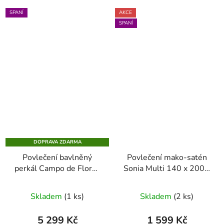
SPANÍ
AKCE
SPANÍ
DOPRAVA ZDARMA
Povlečení bavlněný
Povlečení mako-satén
perkál Campo de Flores
Sonia Multi 140 x 200 -
240 x 200_220 - 2x 60
70 x 90
x 70
Skladem
(1 ks)
Skladem
(2 ks)
5 299 Kč
1 599 Kč