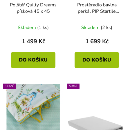
Polštář Quilty Dreams
Prostěradlo bavlna
písková 45 x 45
perkál PIP Startile
světlemodré 180 x 200
Průměrné
HH: 25
Skladem
(1 ks)
Skladem
(2 ks)
hodnocení
produktu
1 499 Kč
1 699 Kč
je
5,0
DO KOŠÍKU
DO KOŠÍKU
z
5
hvězdiček.
SPANÍ
SPANÍ