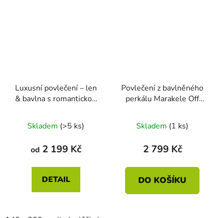
Luxusní povlečení – len
Povlečení z bavlněného
& bavlna s romantickou
perkálu Marakele Off
výšivkou | Natural
White 140x200 +
Průměrné
70x90
Skladem
(>5 ks)
Skladem
(1 ks)
hodnocení
produktu
2 199 Kč
2 799 Kč
od
je
5,0
DETAIL
DO KOŠÍKU
z
5
hvězdiček.