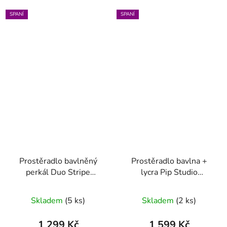
SPANÍ
SPANÍ
Prostěradlo bavlněný
Prostěradlo bavlna +
perkál Duo Stripe
lycra Pip Studio
zelená různé rozměry
Goodnight bílé 90 x
200 HH: 25
Skladem
(5 ks)
Skladem
(2 ks)
1 299 Kč
1 599 Kč