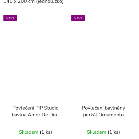
140 x 200 cm (jednolůžko)
200 x 200 cm (dvoulůžko)
SPANÍ
SPANÍ
Povlečení PIP Studio
Povlečení bavlněný
bavlna Amor De Dios
perkál Ornamento
písková 200 x 200 - 2x
Ramo bílá 140 x 200 -
70 x 90
70 x 90
Skladem
(1 ks)
Skladem
(1 ks)