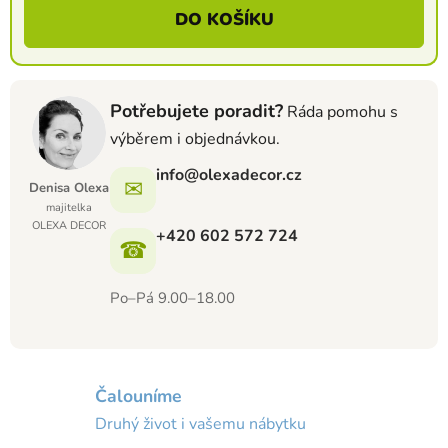
DO KOŠÍKU
Potřebujete poradit?
Ráda pomohu s
výběrem i objednávkou.
info@olexadecor.cz
✉
Denisa Olexa
majitelka
OLEXA DECOR
+420 602 572 724
☎
Po–Pá 9.00–18.00
Čalouníme
Druhý život i vašemu nábytku