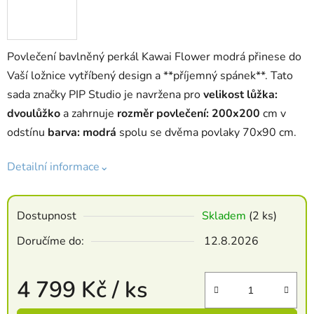
Povlečení bavlněný perkál Kawai Flower modrá přinese do
Vaší ložnice vytříbený design a **příjemný spánek**. Tato
sada značky PIP Studio je navržena pro
velikost lůžka:
dvoulůžko
a zahrnuje
rozměr povlečení: 200x200
cm v
odstínu
barva: modrá
spolu se dvěma povlaky 70x90 cm.
Detailní informace⌄
Dostupnost
Skladem
(2 ks)
Doručíme do:
12.8.2026
4 799 Kč
/ ks
Měrná cena: