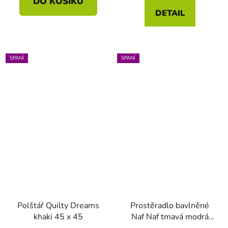
DO KOŠÍKU
DETAIL
SPANÍ
SPANÍ
Polštář Quilty Dreams
Prostěradlo bavlněné
khaki 45 x 45
Naf Naf tmavá modrá
různé rozměry