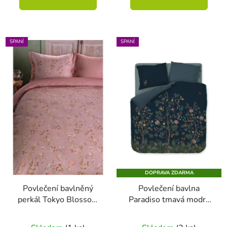
SPANÍ
SPANÍ
DOPRAVA ZDARMA
Povlečení bavlněný
Povlečení bavlna
perkál Tokyo Blossom
Paradiso tmavá modrá
růžová 200 x 200 - 2x
prodloužené 200 x 220
70 x 90
- 2x 70 x 90