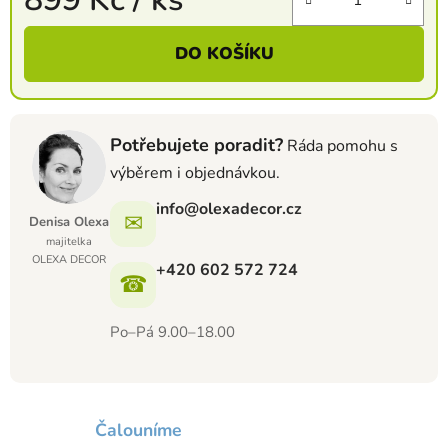
Měrná cena:
DO KOŠÍKU
Potřebujete poradit?
Ráda pomohu s
výběrem i objednávkou.
info@olexadecor.cz
✉
Denisa Olexa
majitelka
OLEXA DECOR
+420 602 572 724
☎
Po–Pá 9.00–18.00
Čalouníme