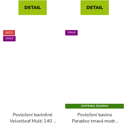
DETAIL
DETAIL
AKCE
SPANÍ
SPANÍ
DOPRAVA ZDARMA
Povlečení bavlněné
Povlečení bavlna
Velvetleaf Multi 140 x
Paradiso tmavá modrá