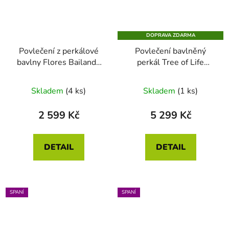
DOPRAVA ZDARMA
Povlečení z perkálové
Povlečení bavlněný
bavlny Flores Bailando
perkál Tree of Life
Off-white 140 x 200 -
tmavě modrá 200 x 200
70 x 90
Skladem
(4 ks)
Skladem
(1 ks)
2 599 Kč
5 299 Kč
DETAIL
DETAIL
SPANÍ
SPANÍ