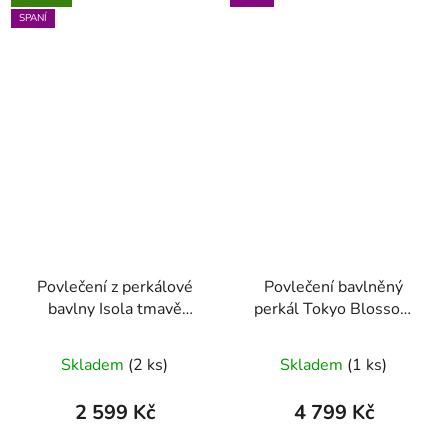
SPANÍ
Povlečení z perkálové
Povlečení bavlněný
bavlny Isola tmavě
perkál Tokyo Blossom
růžové 140 x 200 - 70 x
růžová 200 x 200 - 2x
90
70 x 90
Skladem
(2 ks)
Skladem
(1 ks)
2 599 Kč
4 799 Kč