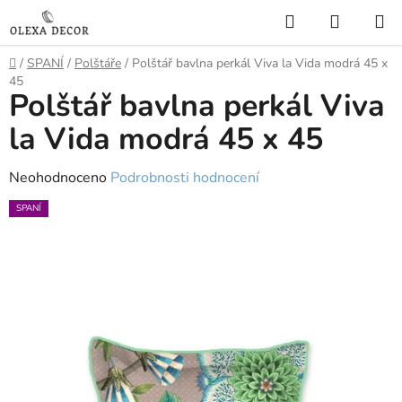
Přejít
Hledat
NÁKUP
na
KOŠÍK
obsah
Domů
/
SPANÍ
/
Polštáře
/
Polštář bavlna perkál Viva la Vida modrá 45 x
45
Polštář bavlna perkál Viva
la Vida modrá 45 x 45
Průměrné
Neohodnoceno
Podrobnosti hodnocení
hodnocení
SPANÍ
produktu
je
0,0
z
5
hvězdiček.