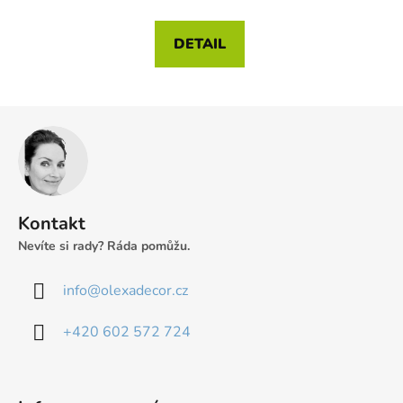
DETAIL
Z
á
p
a
t
Kontakt
í
Nevíte si rady? Ráda pomůžu.
info
@
olexadecor.cz
+420 602 572 724