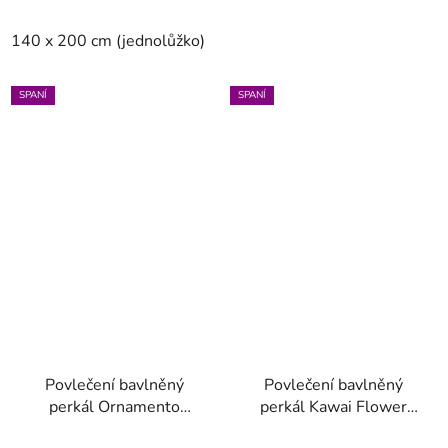
hvězdiček.
140 x 200 cm (jednolůžko)
200 x 200 cm (dvoulůžko)
SPANÍ
SPANÍ
Povlečení bavlněný
Povlečení bavlněný
perkál Ornamento
perkál Kawai Flower
Ramo bílá 140 x 200 -
modrá 200 x 200 - 2x