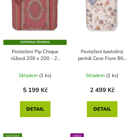
DOPRAVA ZDARMA
Povlečení Pip Chique
Povlečení bavlněný
růžová 200 x 200 - 2x
perkál Cece Fiore Bílé
70 x 90
140 x 200 - 70 x 90
Skladem
(1 ks)
Skladem
(1 ks)
5 199 Kč
2 499 Kč
DETAIL
DETAIL
NOVINKA
SPANÍ