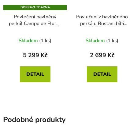
DOPRAVA ZDARMA
Povlečení bavlněný
Povlečení z bavlněného
perkál Campo de Flores
perkálu Bustani bílá
240 x 200_220 - 2x 60
140 x 200 - 70 x 90
x 70
Skladem
(1 ks)
Skladem
(1 ks)
5 299 Kč
2 699 Kč
DETAIL
DETAIL
Podobné produkty