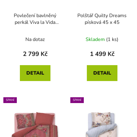
Povlečení bavlněný
Polštář Quilty Dreams
perkál Viva la Vida
písková 45 x 45
modrá 140 x 200 - 70 x
Průměrné
90
Na dotaz
Skladem
(1 ks)
hodnocení
produktu
2 799 Kč
1 499 Kč
je
5,0
DETAIL
DETAIL
z
5
hvězdiček.
SPANÍ
SPANÍ