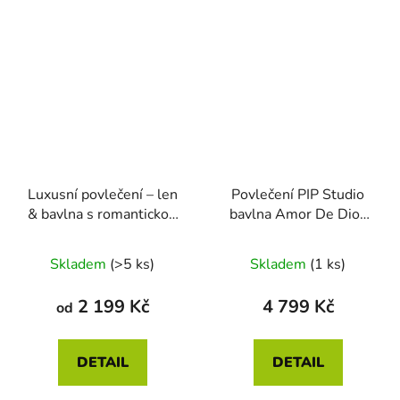
Luxusní povlečení – len
Povlečení PIP Studio
& bavlna s romantickou
bavlna Amor De Dios
výšivkou | Natural
písková 200 x 200 - 2x
Průměrné
70 x 90
Skladem
(>5 ks)
Skladem
(1 ks)
hodnocení
produktu
2 199 Kč
4 799 Kč
od
je
5,0
DETAIL
DETAIL
z
5