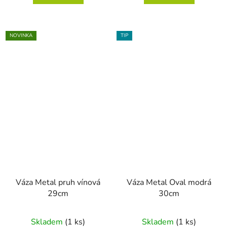
5
hvězdiček.
NOVINKA
TIP
Váza Metal pruh vínová
Váza Metal Oval modrá
29cm
30cm
Skladem
(1 ks)
Skladem
(1 ks)