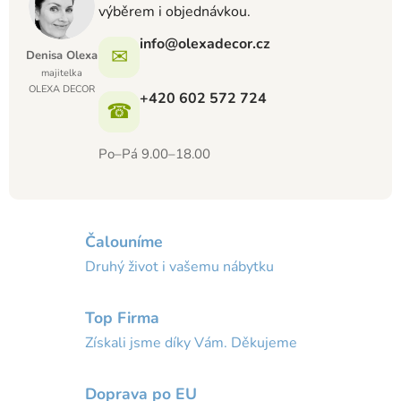
výběrem i objednávkou.
info@olexadecor.cz
✉
Denisa Olexa
majitelka
OLEXA DECOR
+420 602 572 724
☎
Po–Pá 9.00–18.00
Čalouníme
Druhý život i vašemu nábytku
Top Firma
Získali jsme díky Vám. Děkujeme
Doprava po EU