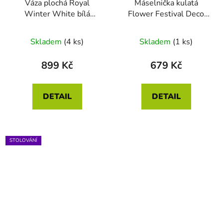
Váza plochá Royal
Máselnička kulatá
Winter White bílá
Flower Festival Deco
16.5cm
tmavě růžová 17 x 8cm
Skladem
(4 ks)
Skladem
(1 ks)
899 Kč
679 Kč
DETAIL
DETAIL
STOLOVÁNÍ