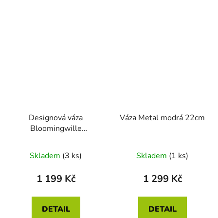
Designová váza
Váza Metal modrá 22cm
Bloomingwille
jantarová
Průměrné
Skladem
(3 ks)
Skladem
(1 ks)
hodnocení
produktu
1 199 Kč
1 299 Kč
je
5,0
DETAIL
DETAIL
z