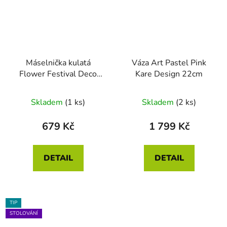
Máselnička kulatá
Váza Art Pastel Pink
Flower Festival Deco
Kare Design 22cm
světle modrá 17 x 8cm
Skladem
(1 ks)
Skladem
(2 ks)
679 Kč
1 799 Kč
DETAIL
DETAIL
TIP
STOLOVÁNÍ