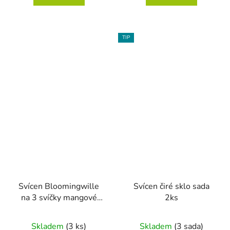
TIP
Svícen Bloomingwille
Svícen čiré sklo sada
na 3 svíčky mangové
2ks
dřeva a kov
Průměrné
Skladem
(3 ks)
Skladem
(3 sada)