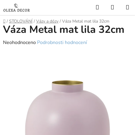
Přejít
Hledat
NÁKUP
na
KOŠÍK
obsah
Domů
/
STOLOVÁNÍ
/
Vázy a dózy
/
Váza Metal mat lila 32cm
Váza Metal mat lila 32cm
Průměrné
Neohodnoceno
Podrobnosti hodnocení
hodnocení
produktu
je
0,0
z
5
hvězdiček.