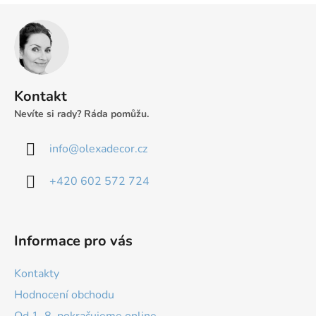
Z
á
p
a
t
Kontakt
í
Nevíte si rady? Ráda pomůžu.
info
@
olexadecor.cz
+420 602 572 724
Informace pro vás
Kontakty
Hodnocení obchodu
Od 1. 8. pokračujeme online