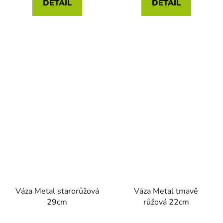
DETAIL
DETAIL
z
5
hvězdiček.
Váza Metal starorůžová
Váza Metal tmavě
29cm
růžová 22cm