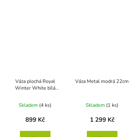
Váza plochá Royal
Váza Metal modrá 22cm
Winter White bílá
16.5cm
Průměrné
Skladem
(4 ks)
Skladem
(1 ks)
hodnocení
produktu
899 Kč
1 299 Kč
je
5,0