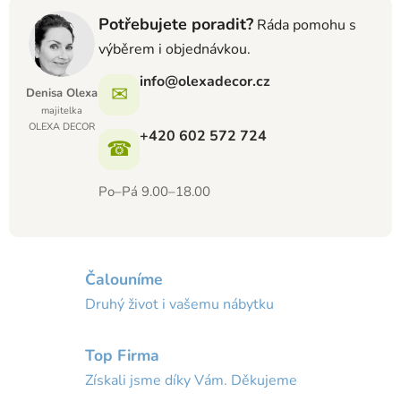
Potřebujete poradit?
Ráda pomohu s
výběrem i objednávkou.
info@olexadecor.cz
✉
Denisa Olexa
majitelka
OLEXA DECOR
+420 602 572 724
☎
Po–Pá 9.00–18.00
Čalouníme
Druhý život i vašemu nábytku
Top Firma
Získali jsme díky Vám. Děkujeme