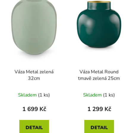
Váza Metal zelená
Váza Metal Round
32cm
tmavě zelená 25cm
Průměrné
Skladem
(1 ks)
Skladem
(1 ks)
hodnocení
produktu
1 699 Kč
1 299 Kč
je
5,0
DETAIL
DETAIL
z