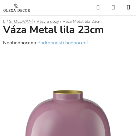
Přejít
Hledat
NÁKUP
na
KOŠÍK
obsah
Domů
/
STOLOVÁNÍ
/
Vázy a dózy
/
Váza Metal lila 23cm
Váza Metal lila 23cm
Průměrné
Neohodnoceno
Podrobnosti hodnocení
hodnocení
produktu
je
0,0
z
5
hvězdiček.