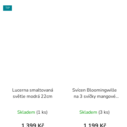
TIP
Lucerna smaltovaná
Svícen Bloomingwille
světle modrá 22cm
na 3 svíčky mangové
dřeva a kov
Skladem
(1 ks)
Skladem
(3 ks)
1 399 Kč
1 199 Kč