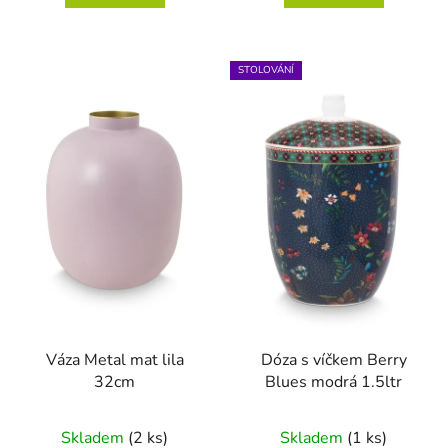
5
hvězdiček.
STOLOVÁNÍ
Váza Metal mat lila
Dóza s víčkem Berry
32cm
Blues modrá 1.5ltr
Skladem
(2 ks)
Skladem
(1 ks)