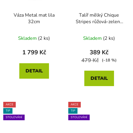
Váza Metal mat lila
Talíř mělký Chique
32cm
Stripes růžová-zelená
23cm
Skladem
(2 ks)
Skladem
(2 ks)
1 799 Kč
389 Kč
479 Kč
(–18 %)
DETAIL
DETAIL
AKCE
AKCE
TIP
TIP
STOLOVÁNÍ
STOLOVÁNÍ