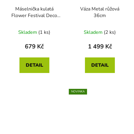
Máselnička kulatá
Váza Metal růžová
Flower Festival Deco
36cm
světle modrá 17 x 8cm
Skladem
(1 ks)
Skladem
(2 ks)
679 Kč
1 499 Kč
DETAIL
DETAIL
NOVINKA