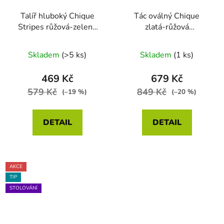
Talíř hluboký Chique
Tác oválný Chique
Stripes růžová-zelená
zlatá-růžová
23.5cm
28x16x2cm
Skladem
(>5 ks)
Skladem
(1 ks)
469 Kč
679 Kč
579 Kč
849 Kč
(–19 %)
(–20 %)
DETAIL
DETAIL
AKCE
TIP
STOLOVÁNÍ