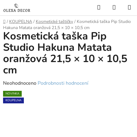
Přejít
Hledat
NÁKUP
na
KOŠÍK
obsah
Domů
/
KOUPELNA
/
Kosmetické taštičky
/
Kosmetická taška Pip Studio
Hakuna Matata oranžová 21,5 × 10 × 10,5 cm
Kosmetická taška Pip
Studio Hakuna Matata
oranžová 21,5 × 10 × 10,5
cm
Průměrné
Neohodnoceno
Podrobnosti hodnocení
hodnocení
NOVINKA
produktu
KOUPELNA
je
0,0
z
5