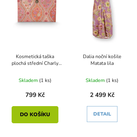
Kosmetická taška
Dalia noční košile
plochá střední Charly
Matata lila
Ornamento oranžová 24
x 15.5 x 1cm
Skladem
(1 ks)
Skladem
(1 ks)
799 Kč
2 499 Kč
DETAIL
DO KOŠÍKU