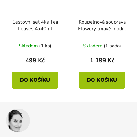
Cestovní set 4ks Tea
Koupelnová souprava
Leaves 4x40ml
Flowery tmavě modrá
sada 3ks
Průměrné
Skladem
(1 ks)
Skladem
(1 sada)
hodnocení
produktu
499 Kč
1 199 Kč
je
5,0
DO KOŠÍKU
DO KOŠÍKU
z
5
hvězdiček.
Z
á
p
a