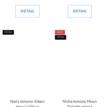
DETAIL
DETAIL
MÓDA
AKCE
MÓDA
Niels kimono Alberi
Nisha kimono Moon
tmavá růžová
Delight zelená