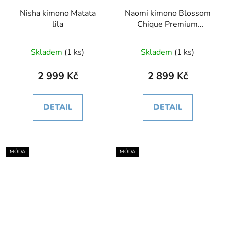
Nisha kimono Matata
Naomi kimono Blossom
lila
Chique Premium
Quality bílá
Skladem
(1 ks)
Skladem
(1 ks)
2 999 Kč
2 899 Kč
DETAIL
DETAIL
MÓDA
MÓDA