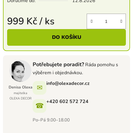
Doručíme do:
12.8.2026
999 Kč
/ ks
Měrná cena:
DO KOŠÍKU
Potřebujete poradit?
Ráda pomohu s
výběrem i objednávkou.
info@olexadecor.cz
✉
Denisa Olexa
majitelka
OLEXA DECOR
+420 602 572 724
☎
Po–Pá 9.00–18.00