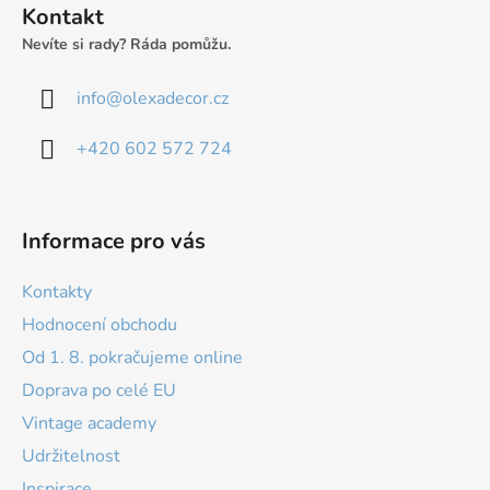
t
Kontakt
í
Nevíte si rady? Ráda pomůžu.
info
@
olexadecor.cz
+420 602 572 724
Informace pro vás
Kontakty
Hodnocení obchodu
Od 1. 8. pokračujeme online
Doprava po celé EU
Vintage academy
Udržitelnost
Inspirace