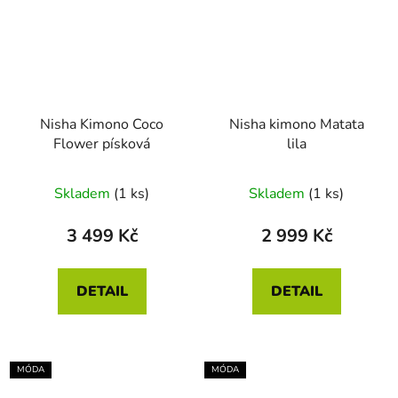
Nisha Kimono Coco
Nisha kimono Matata
Flower písková
lila
Skladem
(1 ks)
Skladem
(1 ks)
3 499 Kč
2 999 Kč
DETAIL
DETAIL
MÓDA
MÓDA