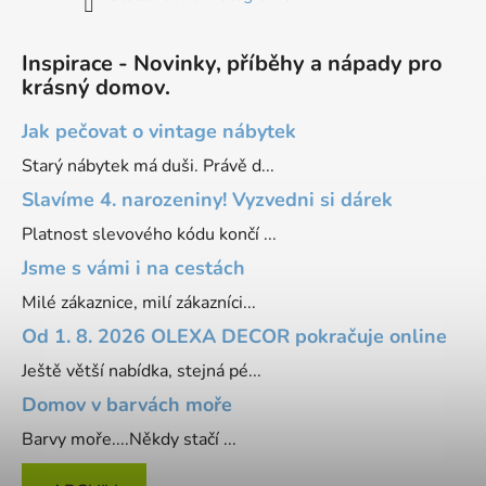
Inspirace - Novinky, příběhy a nápady pro
krásný domov.
Jak pečovat o vintage nábytek
Starý nábytek má duši. Právě d...
Slavíme 4. narozeniny! Vyzvedni si dárek
Platnost slevového kódu končí ...
Jsme s vámi i na cestách
Milé zákaznice, milí zákazníci...
Od 1. 8. 2026 OLEXA DECOR pokračuje online
Ještě větší nabídka, stejná pé...
Domov v barvách moře
Barvy moře....Někdy stačí ...