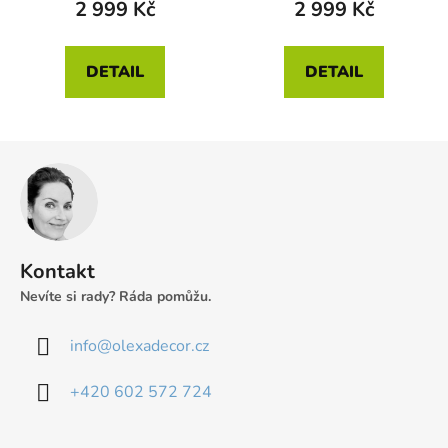
2 999 Kč
2 999 Kč
DETAIL
DETAIL
Z
á
p
a
t
Kontakt
í
Nevíte si rady? Ráda pomůžu.
info
@
olexadecor.cz
+420 602 572 724