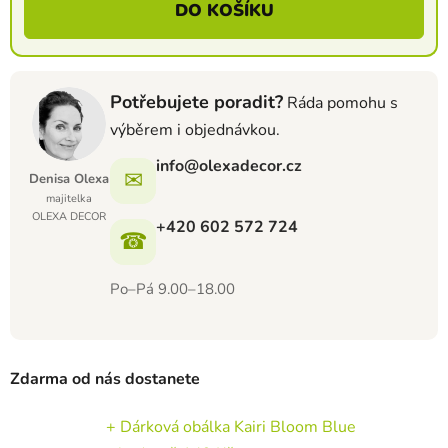
DO KOŠÍKU
Potřebujete poradit?
Ráda pomohu s
výběrem i objednávkou.
info@olexadecor.cz
✉
Denisa Olexa
majitelka
OLEXA DECOR
+420 602 572 724
☎
Po–Pá 9.00–18.00
Zdarma od nás dostanete
+ Dárková obálka Kairi Bloom Blue