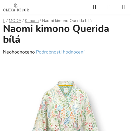
Přejít
Hledat
NÁKUP
na
KOŠÍK
obsah
Domů
/
MÓDA
/
Kimona
/
Naomi kimono Querida bílá
Naomi kimono Querida
bílá
Průměrné
Neohodnoceno
Podrobnosti hodnocení
hodnocení
produktu
je
0,0
z
5
hvězdiček.