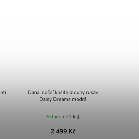
nti
Danai noční košile dlouhý rukáv
Daisy Dreams modrá
Skladem
(1 ks)
2 499 Kč