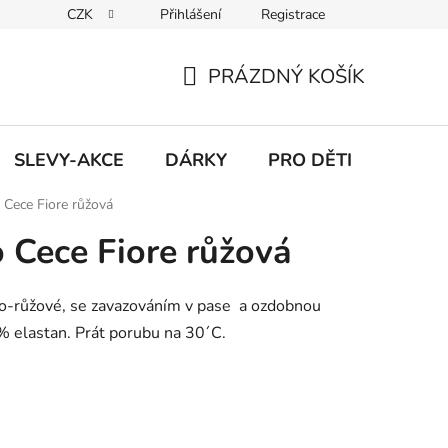
CZK
Přihlášení
Registrace
Udržitelnost
Inspirace
Obchodní podmínky
Podmínk
PRÁZDNÝ KOŠÍK
NÁKUPNÍ
KOŠÍK
SLEVY-AKCE
DÁRKY
PRO DĚTI
Cece Fiore růžová
Cece Fiore růžová
o-růžové, se zavazováním v pase a ozdobnou
% elastan. Prát porubu na 30´C.