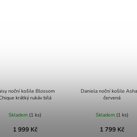
isy noční košile Blossom
Daniela noční košile Asha
Chique krátký rukáv bílá
červená
Skladem
(1 ks)
Skladem
(1 ks)
1 999 Kč
1 799 Kč