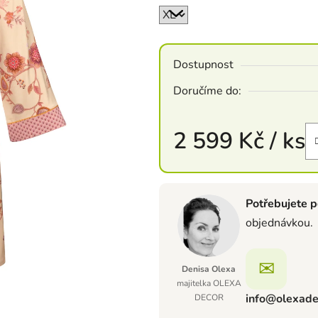
Dostupnost
Doručíme do:
2 599 Kč
/ ks
Měrná cena:
Potřebujete p
objednávkou.
✉
Denisa Olexa
majitelka OLEXA
info@olexade
DECOR