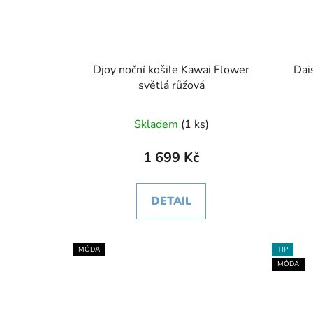
Djoy noční košile Kawai Flower
Dai
světlá růžová
Skladem
(1 ks)
1 699 Kč
DETAIL
MÓDA
TIP
MÓDA