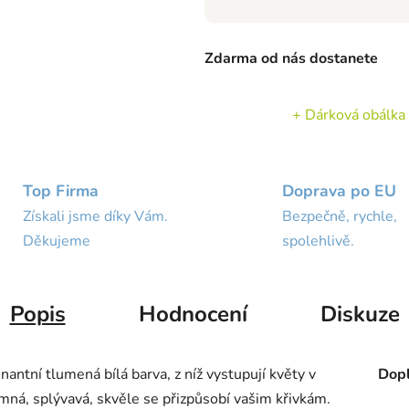
Zdarma od nás dostanete
+ Dárková obálka
Top Firma
Doprava po EU
Získali jsme díky Vám.
Bezpečně, rychle,
Děkujeme
spolehlivě.
Popis
Hodnocení
Diskuze
tní tlumená bílá barva, z níž vystupují květy v
Dopl
emná, splývavá, skvěle se přizpůsobí vašim křivkám.