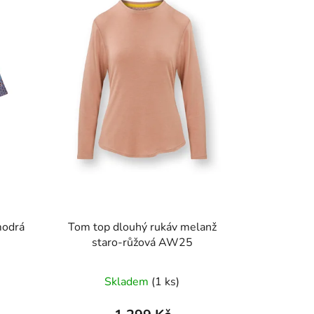
modrá
Tom top dlouhý rukáv melanž
staro-růžová AW25
Skladem
(1 ks)