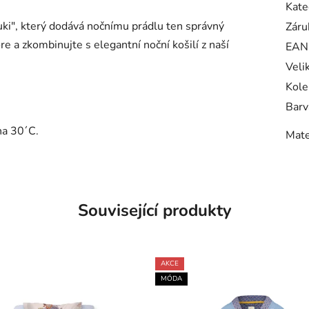
Kate
ki", který dodává nočnímu prádlu ten správný
Záru
re a zkombinujte s elegantní noční košilí
z naší
EAN
Veli
Kole
Barv
na 30´C.
Mate
Související produkty
AKCE
MÓDA