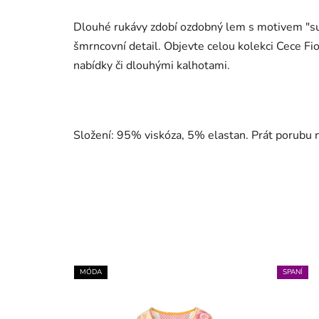
Dlouhé rukávy zdobí ozdobný lem s motivem "su
šmrncovní detail. Objevte celou kolekci Cece Fio
nabídky či dlouhými kalhotami.
Složení: 95% viskóza, 5% elastan. Prát porubu 
MÓDA
SPANÍ