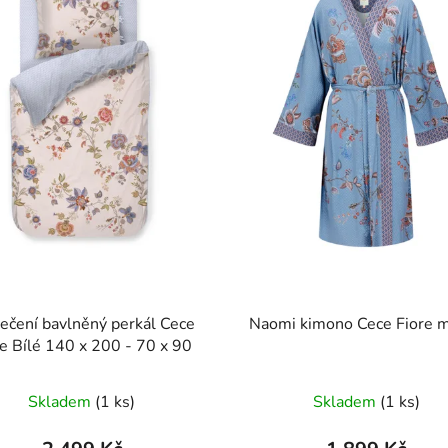
ečení bavlněný perkál Cece
Naomi kimono Cece Fiore 
re Bílé 140 x 200 - 70 x 90
Průměrné
Skladem
(1 ks)
Skladem
(1 ks)
hodnocení
produktu