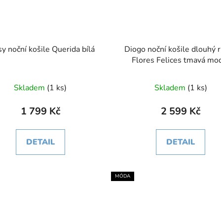
sy noční košile Querida bílá
Diogo noční košile dlouhý 
Flores Felices tmavá mo
Skladem
(1 ks)
Skladem
(1 ks)
1 799 Kč
2 599 Kč
DETAIL
DETAIL
MÓDA