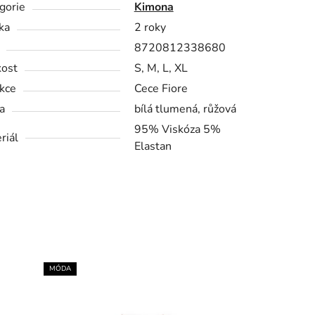
gorie
Kimona
ka
2 roky
8720812338680
kost
S, M, L, XL
kce
Cece Fiore
a
bílá tlumená, růžová
95% Viskóza 5%
riál
Elastan
MÓDA