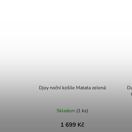
Djoy noční košile Matata zelená
Da
Skladem
(1 ks)
1 699 Kč