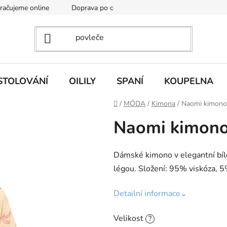
kračujeme online
Doprava po celé EU
Vintage academy
STOLOVÁNÍ
OILILY
SPANÍ
KOUPELNA
Domů
/
MÓDA
/
Kimona
/
Naomi kimono 
Naomi kimono 
Dámské kimono v elegantní bíl
légou. Složení: 95% viskóza, 5
Detailní informace⌄
Velikost
?