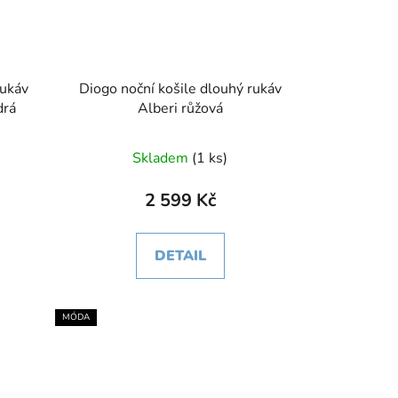
rukáv
Diogo noční košile dlouhý rukáv
drá
Alberi růžová
Skladem
(1 ks)
2 599 Kč
DETAIL
MÓDA