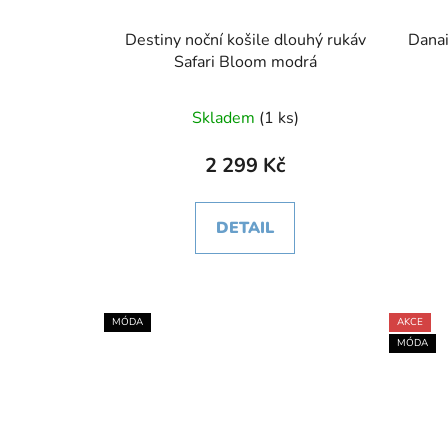
Destiny noční košile dlouhý rukáv
Danai
Safari Bloom modrá
Skladem
(1 ks)
2 299 Kč
DETAIL
MÓDA
AKCE
MÓDA