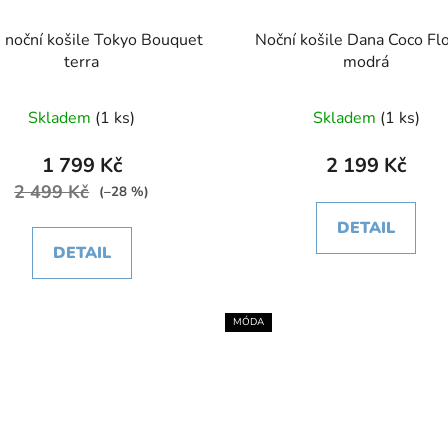
 noční košile Tokyo Bouquet
Noční košile Dana Coco Fl
terra
modrá
Skladem
(1 ks)
Skladem
(1 ks)
1 799 Kč
2 199 Kč
2 499 Kč
(–28 %)
DETAIL
DETAIL
MÓDA