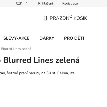
CZK
Přihlášení
Registrace
Udržitelnost
Inspirace
Obchodní podmínky
Podmínk
PRÁZDNÝ KOŠÍK
NÁKUPNÍ
KOŠÍK
SLEVY-AKCE
DÁRKY
PRO DĚTI
Blurred Lines zelená
Blurred Lines zelená
n, šetrné praní naruby na 30 st. Celsia, lze