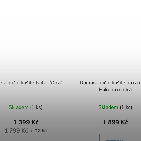
ela noční košile Isola růžová
Damara noční košile na ra
Hakuna modrá
Skladem
(1 ks)
Skladem
(1 ks)
1 399 Kč
1 899 Kč
1 799 Kč
(–22 %)