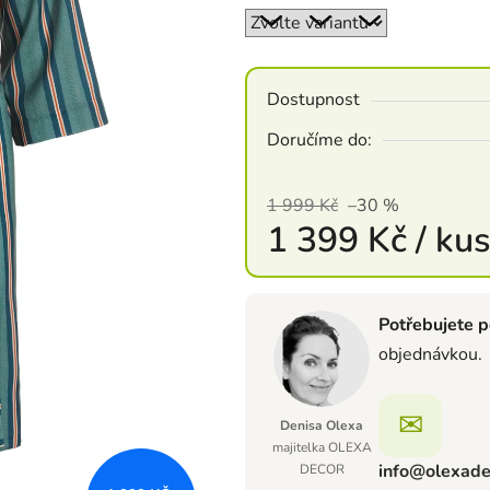
Dostupnost
Doručíme do:
1 999 Kč
–30 %
1 399 Kč
/ kus
Měrná cena:
Potřebujete p
objednávkou.
✉
Denisa Olexa
majitelka OLEXA
info@olexade
DECOR