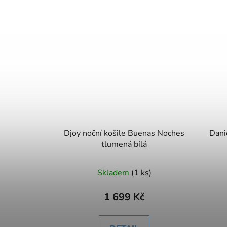
Djoy noční košile Buenas Noches
Dani
tlumená bílá
Skladem
(1 ks)
1 699 Kč