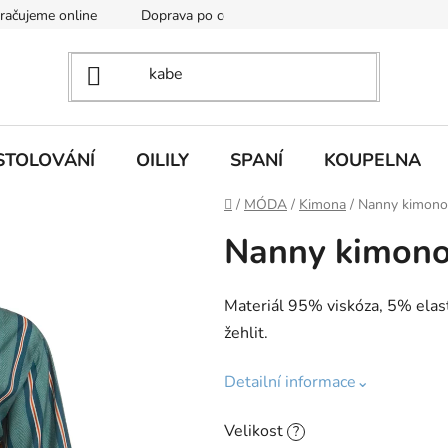
kračujeme online
Doprava po celé EU
Vintage academy
STOLOVÁNÍ
OILILY
SPANÍ
KOUPELNA
Domů
/
MÓDA
/
Kimona
/
Nanny kimono 
Nanny kimono 
Materiál 95% viskóza, 5% elasta
žehlit.
Detailní informace⌄
Velikost
?