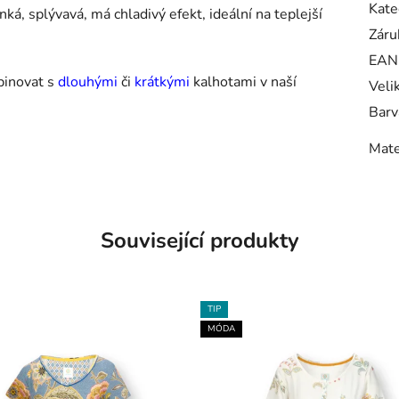
Kate
ká, splývavá, má chladivý efekt, ideální na teplejší
Záru
EAN
binovat s
dlouhými
či
krátkými
kalhotami v naší
Veli
Barv
Mate
Související produkty
TIP
MÓDA