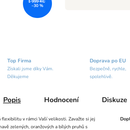
1 999 KČ
–30 %
Top Firma
Doprava po EU
Získali jsme díky Vám.
Bezpečně, rychle,
Děkujeme
spolehlivě.
Popis
Hodnocení
Diskuze
ibilitu v rámci Vaší velikosti. Zavažte si jej
Dopl
mavě zelených, oranžových a bílých pruhů s