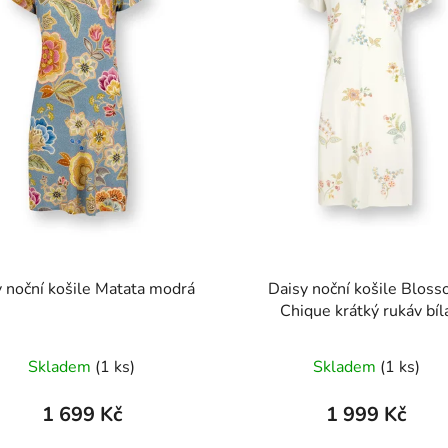
Djoy noční košile Matata modrá
Daisy noční košile Blos
Chique krátký rukáv bíl
Skladem
(1 ks)
Skladem
(1 ks)
1 699 Kč
1 999 Kč