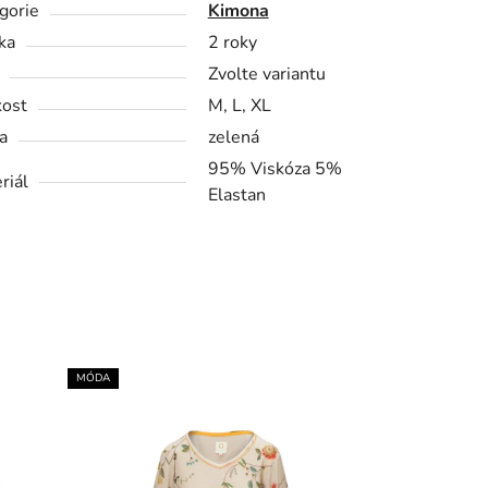
gorie
Kimona
ka
2 roky
Zvolte variantu
kost
M, L, XL
a
zelená
95% Viskóza 5%
riál
Elastan
MÓDA