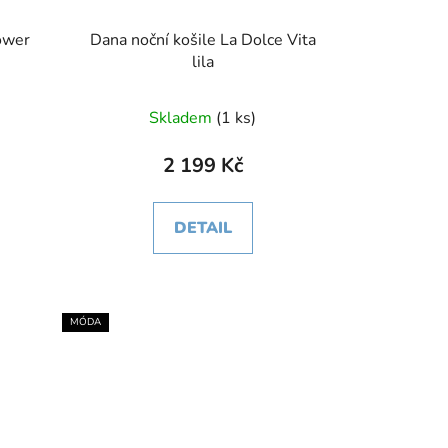
ower
Dana noční košile La Dolce Vita
lila
Skladem
(1 ks)
2 199 Kč
DETAIL
MÓDA