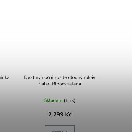
mínka
Destiny noční košile dlouhý rukáv
Safari Bloom zelená
Skladem
(1 ks)
2 299 Kč