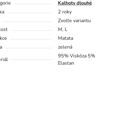
gorie
Kalhoty dlouhé
ka
2 roky
Zvolte variantu
kost
M, L
kce
Matata
a
zelená
95% Viskóza 5%
riál
Elastan