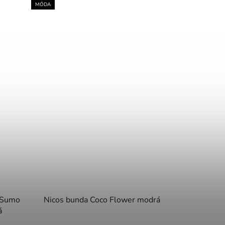
MÓDA
e Sumo
Nicos bunda Coco Flower modrá
á