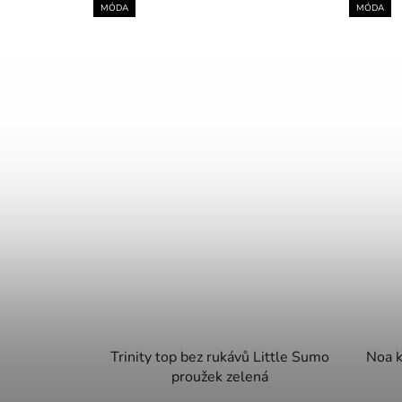
MÓDA
MÓDA
Trinity top bez rukávů Little Sumo
Noa k
proužek zelená