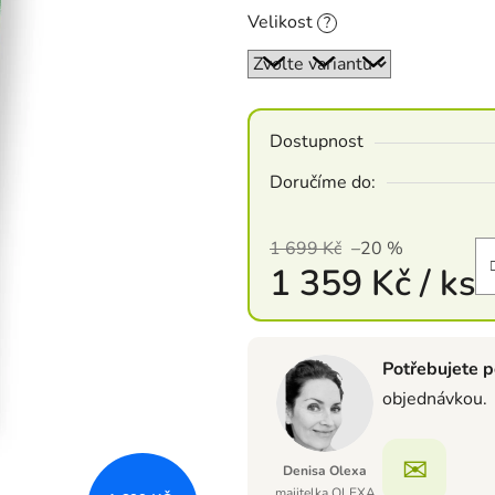
Velikost
?
Dostupnost
Doručíme do:
1 699 Kč
–20 %
1 359 Kč
/ ks
Měrná cena:
Potřebujete p
objednávkou.
✉
Denisa Olexa
majitelka OLEXA