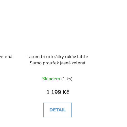
v Matata zelená
Tatum triko krátký rukáv Little
Sumo proužek jasná zelená
Skladem
(1 ks)
1 199 Kč
DETAIL