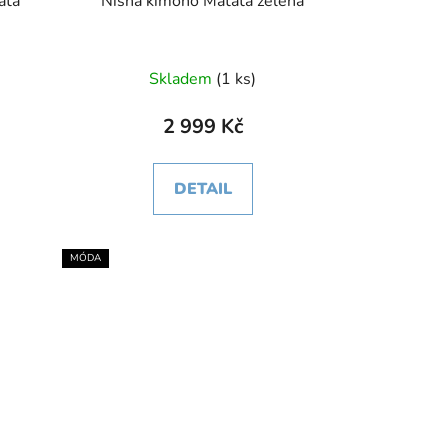
Nisha kimono Matata zelená
Skladem
(1 ks)
2 999 Kč
DETAIL
MÓDA