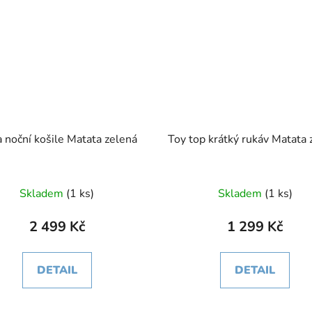
a noční košile Matata zelená
Toy top krátký ruká
Skladem
(1 ks)
Skladem
(1 ks)
2 499 Kč
1 299 Kč
DETAIL
DETAIL