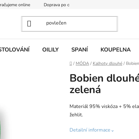
kračujeme online
Doprava po celé EU
Vintage academy
STOLOVÁNÍ
OILILY
SPANÍ
KOUPELNA
Domů
/
MÓDA
/
Kalhoty dlouhé
/
Bobien
Bobien dlouhé
zelená
Materiál 95% viskóza + 5% elast
žehlit.
Detailní informace⌄