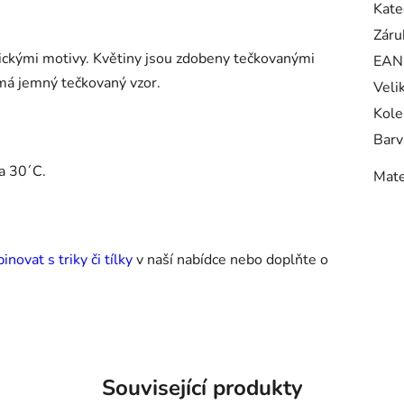
Kate
Záru
ickými motivy. Květiny jsou zdobeny tečkovanými
EAN
d má jemný tečkovaný vzor.
Veli
Kole
Barv
a 30´C.
Mate
novat s triky či tílky
v naší nabídce nebo doplňte o
Související produkty