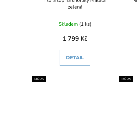
Flora top na knoflíky Matata
zelená
Skladem
(1 ks)
1 799 Kč
DETAIL
MÓDA
MÓDA