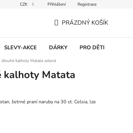
CZK
Přihlášení
Registrace
Udržitelnost
Inspirace
Obchodní podmínky
Podmínk
PRÁZDNÝ KOŠÍK
NÁKUPNÍ
KOŠÍK
SLEVY-AKCE
DÁRKY
PRO DĚTI
 dlouhé kalhoty Matata zelená
 kalhoty Matata
an, šetrné praní naruby na 30 st. Celsia, lze