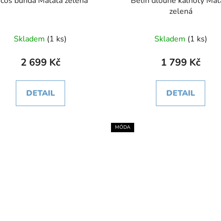
Nicos bunda Matata zelená
Belin dlouhé kalhoty Matata
zelená
Skladem
(1 ks)
Skladem
(1 ks)
2 699 Kč
1 799 Kč
DETAIL
DETAIL
MÓDA