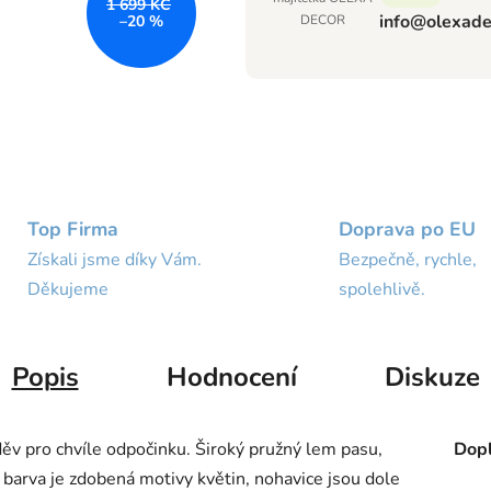
1 699 KČ
info@olexade
DECOR
–20 %
Top Firma
Doprava po EU
Získali jsme díky Vám.
Bezpečně, rychle,
Děkujeme
spolehlivě.
Popis
Hodnocení
Diskuze
v pro chvíle odpočinku. Široký pružný lem pasu,
Dopl
 barva je zdobená motivy květin, nohavice jsou dole