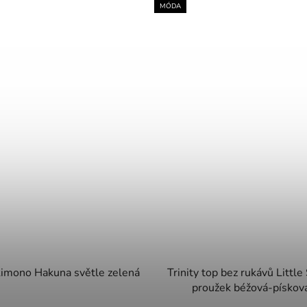
MÓDA
imono Hakuna světle zelená
Trinity top bez rukávů Littl
proužek béžová-pískov