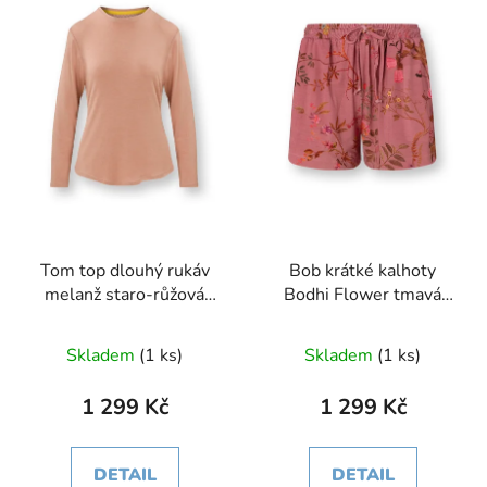
Tom top dlouhý rukáv
Bob krátké kalhoty
melanž staro-růžová
Bodhi Flower tmavá
AW25
růžová
Skladem
(1 ks)
Skladem
(1 ks)
1 299 Kč
1 299 Kč
DETAIL
DETAIL