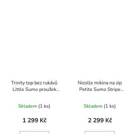
Trinity top bez rukávů
Nicolle mikina na zip
Little Sumo proužek
Petite Sumo Stripe
béžová-písková
písková
Skladem
(1 ks)
Skladem
(1 ks)
1 299 Kč
2 299 Kč