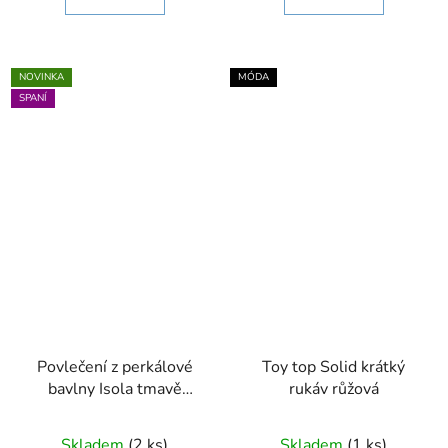
NOVINKA
MÓDA
SPANÍ
Povlečení z perkálové
Toy top Solid krátký
bavlny Isola tmavě
rukáv růžová
růžové 140 x 200 - 70 x
90
Skladem
(2 ks)
Skladem
(1 ks)