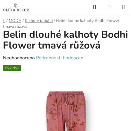
Přejít
Hledat
NÁKUP
na
KOŠÍK
obsah
Domů
/
MÓDA
/
Kalhoty dlouhé
/
Belin dlouhé kalhoty Bodhi Flower
tmavá růžová
Belin dlouhé kalhoty Bodhi
Flower tmavá růžová
Průměrné
Neohodnoceno
Podrobnosti hodnocení
hodnocení
NOVINKA
produktu
je
0,0
z
5
hvězdiček.