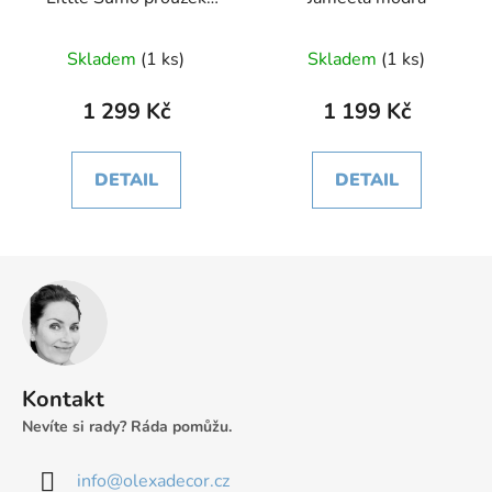
jasná modrá
Skladem
(1 ks)
Skladem
(1 ks)
1 299 Kč
1 199 Kč
DETAIL
DETAIL
Z
á
p
a
t
Kontakt
í
Nevíte si rady? Ráda pomůžu.
info
@
olexadecor.cz