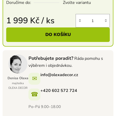
Doručíme do:
Zvolte variantu
1 999 Kč
/ ks
Měrná cena:
DO KOŠÍKU
Potřebujete poradit?
Ráda pomohu s
výběrem i objednávkou.
info@olexadecor.cz
✉
Denisa Olexa
majitelka
OLEXA DECOR
+420 602 572 724
☎
Po–Pá 9.00–18.00