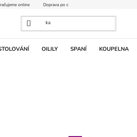
kračujeme online
Doprava po celé EU
Vintage academy
STOLOVÁNÍ
OILILY
SPANÍ
KOUPELNA