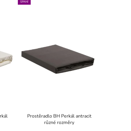
SPANÍ
í
p
r
o
d
u
k
t
ů
rkál
Prostěradlo BH Perkál antracit
různé rozměry