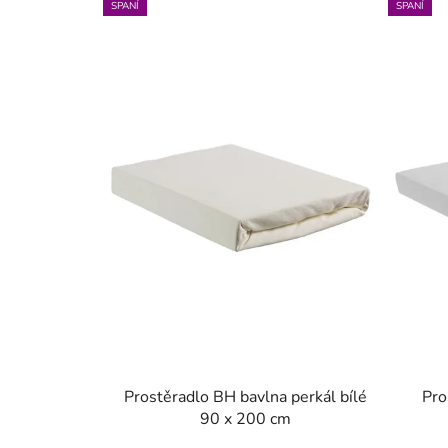
p
SPANÍ
SPANÍ
i
s
p
r
o
d
u
k
t
ů
Prostěradlo BH bavlna perkál bílé
Pro
90 x 200 cm