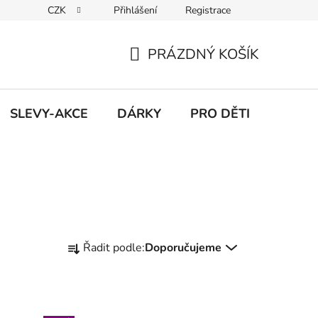
CZK
Přihlášení
Registrace
Udržitelnost
Inspirace
Obchodní podmínky
Podmínk
PRÁZDNÝ KOŠÍK
NÁKUPNÍ
KOŠÍK
SLEVY-AKCE
DÁRKY
PRO DĚTI
Ř
Řadit podle:
Doporučujeme
a
z
e
n