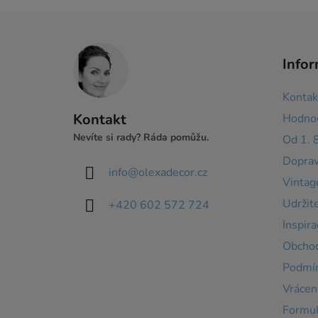
Z
á
Infor
p
a
Kontak
t
Kontakt
Hodnoc
í
Nevíte si rady? Ráda pomůžu.
Od 1. 
Doprav
info
@
olexadecor.cz
Vintag
Udržit
+420 602 572 724
Inspira
Obchod
Podmín
Vrácení
Formul