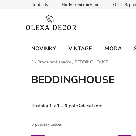
Přejít
Kontakty
Hodnocení obchodu
Od 1. 8. po
na
obsah
NOVINKY
VINTAGE
MÓDA
Domů
/
Prodávané značky
/
BEDDINGHOUSE
BEDDINGHOUSE
Stránka
1
z
1
-
6
položek celkem
V
6 položek celkem
ý