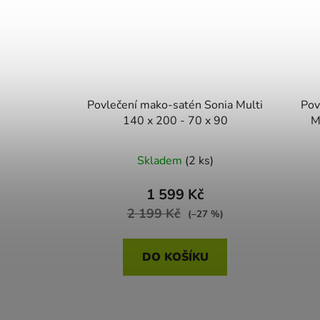
Povlečení mako-satén Sonia Multi
Povlečení 
140 x 200 - 70 x 90
M
Skladem
(2 ks)
1 599 Kč
2 199 Kč
(–27 %)
DO KOŠÍKU