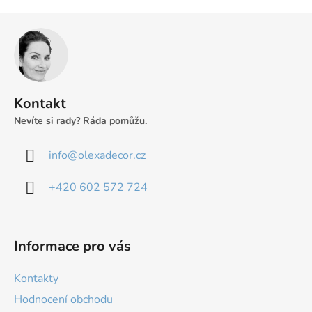
Z
á
p
a
t
Kontakt
í
Nevíte si rady? Ráda pomůžu.
info
@
olexadecor.cz
+420 602 572 724
Informace pro vás
Kontakty
Hodnocení obchodu