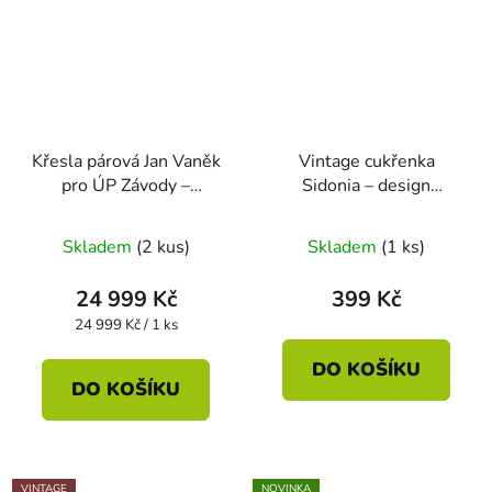
Křesla párová Jan Vaněk
Vintage cukřenka
pro ÚP Závody –
Sidonia – design
podsedák ušijeme dle
Jaroslav Ježek,
přání
porcelánka Loučky
Skladem
(2 kus)
Skladem
(1 ks)
24 999 Kč
399 Kč
Měrná
24 999 Kč / 1 ks
cena:
DO KOŠÍKU
DO KOŠÍKU
VINTAGE
NOVINKA