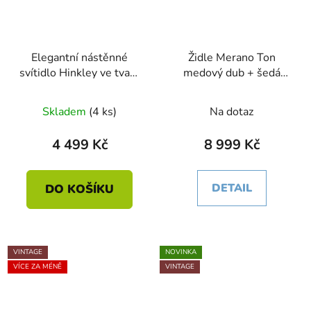
Elegantní nástěnné
Židle Merano Ton
svítidlo Hinkley ve tvaru
medový dub + šedá
ananasu - mosaz
kůže
Skladem
(4 ks)
Na dotaz
4 499 Kč
8 999 Kč
DETAIL
DO KOŠÍKU
VINTAGE
NOVINKA
VÍCE ZA MÉNĚ
VINTAGE