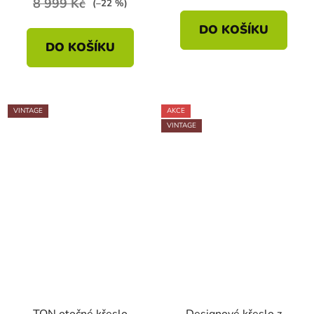
8 999 Kč
(–22 %)
DO KOŠÍKU
DO KOŠÍKU
VINTAGE
AKCE
VINTAGE
TON otočné křeslo
Designové křeslo z