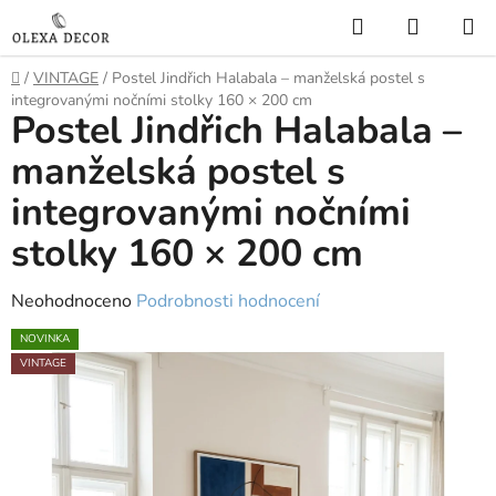
Přejít
Hledat
NÁKUP
na
KOŠÍK
obsah
Domů
/
VINTAGE
/
Postel Jindřich Halabala – manželská postel s
integrovanými nočními stolky 160 × 200 cm
Postel Jindřich Halabala –
manželská postel s
integrovanými nočními
stolky 160 × 200 cm
Průměrné
Neohodnoceno
Podrobnosti hodnocení
hodnocení
NOVINKA
produktu
VINTAGE
je
0,0
z
5