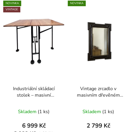
NOVINKA
NOVINKA
VINTAGE
Industriální skládací
Vintage zrcadlo v
stolek – masivní
masivním dřevěném
borovice & kov
rámu
Skladem
(1 ks)
Skladem
(1 ks)
6 999 Kč
2 799 Kč