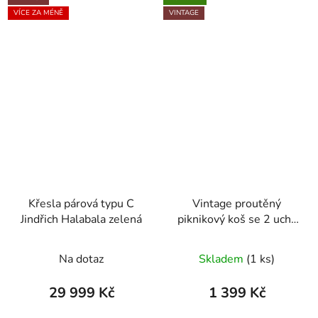
VÍCE ZA MÉNĚ
VINTAGE
Křesla párová typu C
Vintage proutěný
Jindřich Halabala zelená
piknikový koš se 2 uchy
– 39 × 30 × 28 cm
Na dotaz
Skladem
(1 ks)
29 999 Kč
1 399 Kč