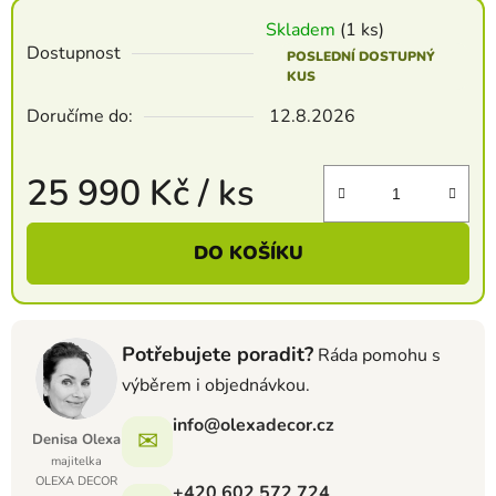
Skladem
(1 ks)
Dostupnost
POSLEDNÍ DOSTUPNÝ
KUS
Doručíme do:
12.8.2026
25 990 Kč
/ ks
Měrná cena:
DO KOŠÍKU
Potřebujete poradit?
Ráda pomohu s
výběrem i objednávkou.
info@olexadecor.cz
✉
Denisa Olexa
majitelka
OLEXA DECOR
+420 602 572 724