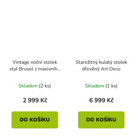
Vintage noční stolek
Starožitný kulatý stolek
styl Brusel z masivního
dřevěný Art Deco
dřeva – mid century, 60.
léta
Skladem
(2 ks)
Skladem
(1 ks)
2 999 Kč
6 999 Kč
DO KOŠÍKU
DO KOŠÍKU