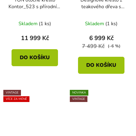
Kontor_523 s přírodním
teakového dřeva s
výpletem
ratanem a jutou
Skladem
(1 ks)
Skladem
(1 ks)
11 999 Kč
6 999 Kč
7 499 Kč
(–6 %)
DO KOŠÍKU
DO KOŠÍKU
VINTAGE
NOVINKA
VÍCE ZA MÉNĚ
VINTAGE