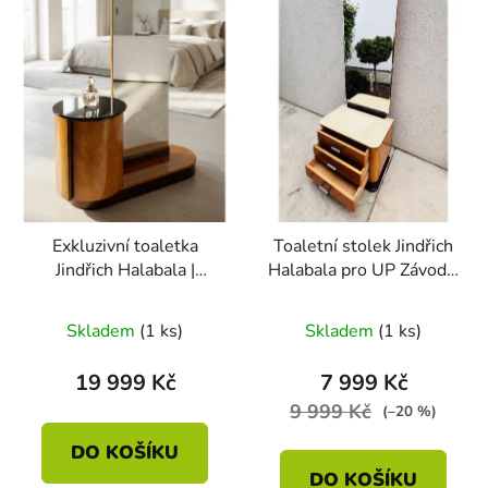
Exkluzivní toaletka
Toaletní stolek Jindřich
Jindřich Halabala |
Halabala pro UP Závody,
funkcionalismus | po
50.léta
odborné renovaci
Skladem
(1 ks)
Skladem
(1 ks)
19 999 Kč
7 999 Kč
9 999 Kč
(–20 %)
DO KOŠÍKU
DO KOŠÍKU