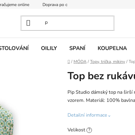
kračujeme online
Doprava po celé EU
Vintage academy
STOLOVÁNÍ
OILILY
SPANÍ
KOUPELNA
Domů
/
MÓDA
/
Topy, trička, mikiny
/
Top
Top bez rukáv
Pip Studio dámský top na širší 
vzorem. Materiál: 100% bavlna
Detailní informace⌄
Velikost
?