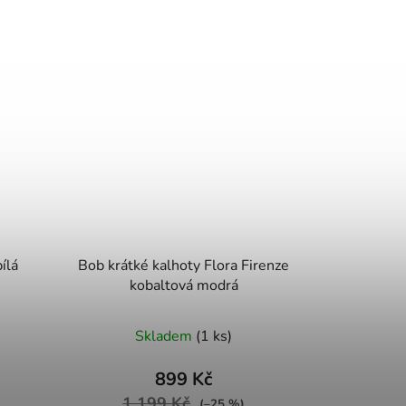
ílá
Bob krátké kalhoty Flora Firenze
kobaltová modrá
Skladem
(1 ks)
899 Kč
1 199 Kč
(–25 %)