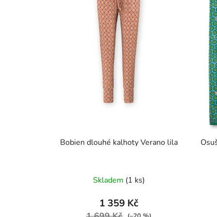
Bobien dlouhé kalhoty Verano lila
Osuš
Skladem
(1 ks)
1 359 Kč
1 699 Kč
(–20 %)