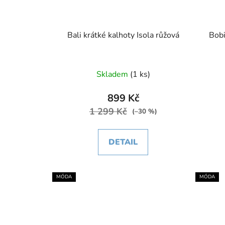
Bali krátké kalhoty Isola růžová
Bobi
Skladem
(1 ks)
899 Kč
1 299 Kč
(–30 %)
DETAIL
MÓDA
MÓDA