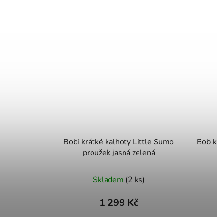
Bobi krátké kalhoty Little Sumo
Bob k
proužek jasná zelená
Skladem
(2 ks)
1 299 Kč