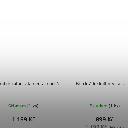
rátké kalhoty Jameela modrá
Bob krátké kalhoty Isola b
Skladem
(1 ks)
Skladem
(1 ks)
1 199 Kč
899 Kč
1 199 Kč
(–25 %)