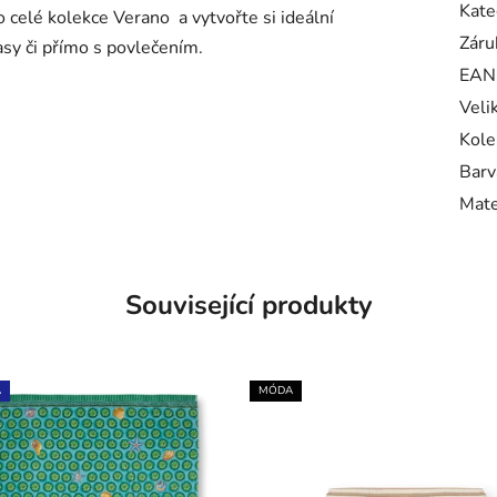
Kate
o celé kolekce Verano a vytvořte si ideální
Záru
sy či přímo s povlečením.
EAN
Veli
Kole
Barv
Mate
Související produkty
A
MÓDA