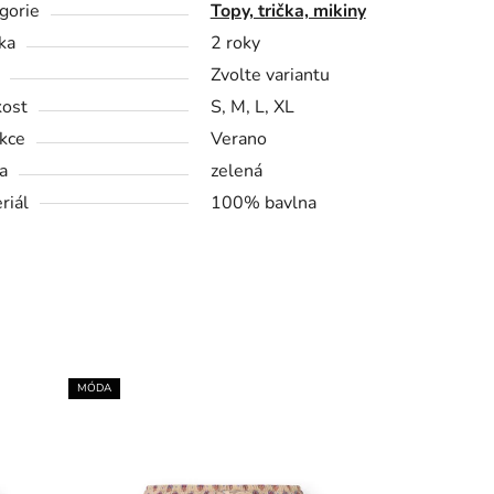
gorie
Topy, trička, mikiny
ka
2 roky
Zvolte variantu
kost
S, M, L, XL
kce
Verano
a
zelená
riál
100% bavlna
MÓDA