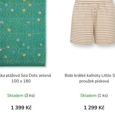
ka plážová Sea Dots zelená
Bobi krátké kalhoty Little
100 x 180
proužek písková
Skladem
(3 ks)
Skladem
(1 ks)
1 399 Kč
1 299 Kč