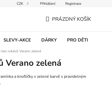
CZK
Přihlášení
Registrace
Udržitelnost
Inspirace
Obchodní podmínky
Podmínk
PRÁZDNÝ KOŠÍK
NÁKUPNÍ
KOŠÍK
SLEVY-AKCE
DÁRKY
PRO DĚTI
 bez rukávů Verano zelená
ů Verano zelená
ramínka a knoflíčky v zelené barvě s pravidelným
.