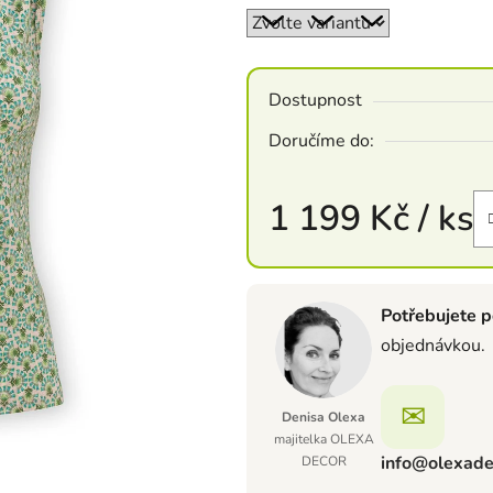
Dostupnost
Doručíme do:
1 199 Kč
/ ks
Měrná cena:
Potřebujete p
objednávkou.
✉
Denisa Olexa
majitelka OLEXA
info@olexade
DECOR