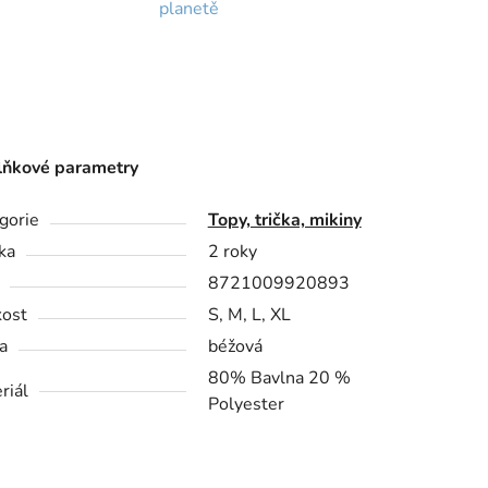
planetě
ňkové parametry
gorie
Topy, trička, mikiny
ka
2 roky
8721009920893
kost
S, M, L, XL
a
béžová
80% Bavlna 20 %
riál
Polyester