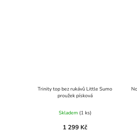
Trinity top bez rukávů Little Sumo
Noa k
proužek písková
Skladem
(1 ks)
1 299 Kč