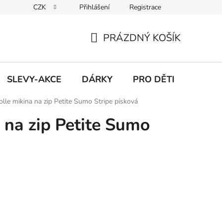
CZK
Přihlášení
Registrace
Udržitelnost
Inspirace
Obchodní podmínky
Podmínk
PRÁZDNÝ KOŠÍK
NÁKUPNÍ
KOŠÍK
SLEVY-AKCE
DÁRKY
PRO DĚTI
olle mikina na zip Petite Sumo Stripe písková
 na zip Petite Sumo