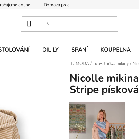
kračujeme online
Doprava po celé EU
Vintage academy
STOLOVÁNÍ
OILILY
SPANÍ
KOUPELNA
Domů
/
MÓDA
/
Topy, trička, mikiny
/
Nic
Nicolle mikina
Stripe písková