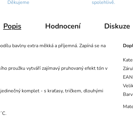
Děkujeme
spolehlivě.
Popis
Hodnocení
Diskuze
odílu bavlny extra měkká a příjemná. Zapíná se na
Dopl
Kate
šího proužku vytváří zajímavý pruhovaný efekt tón v
Záru
EAN
Veli
 jedinečný komplet - s kraťasy, tričkem, dlouhými
Barv
Mate
´C.