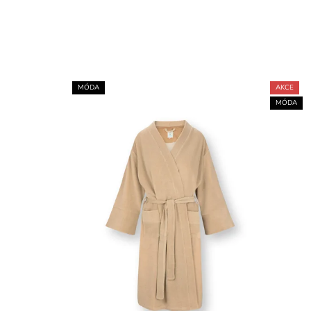
MÓDA
AKCE
MÓDA