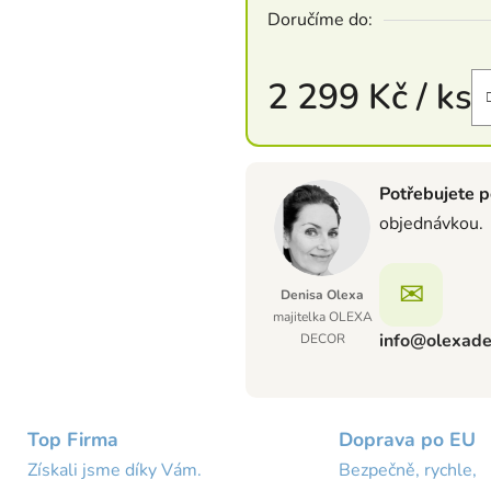
Doručíme do:
2 299 Kč
/ ks
Měrná cena:
Potřebujete p
objednávkou.
✉
Denisa Olexa
majitelka OLEXA
info@olexade
DECOR
Top Firma
Doprava po EU
Získali jsme díky Vám.
Bezpečně, rychle,