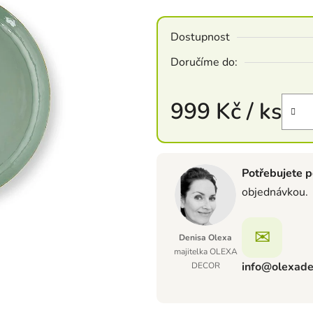
Dostupnost
Doručíme do:
999 Kč
/ ks
Měrná cena:
Potřebujete p
objednávkou.
✉
Denisa Olexa
majitelka OLEXA
info@olexade
DECOR