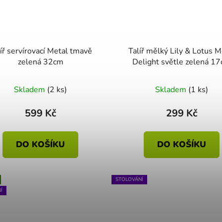
íř servírovací Metal tmavě
Talíř mělký Lily & Lotus Moon
zelená 32cm
Delight světle zelená 1
Skladem
(2 ks)
Skladem
(1 ks)
599 Kč
299 Kč
DO KOŠÍKU
DO KOŠÍKU
STOLOVÁNÍ
Í