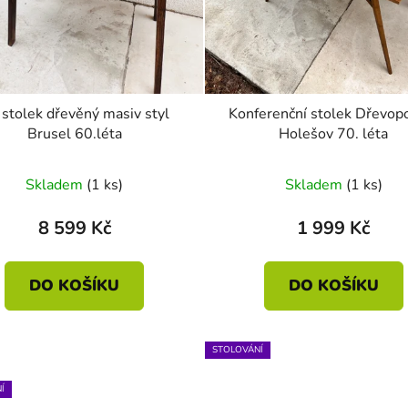
stolek dřevěný masiv styl
Konferenční stolek Dřevop
Brusel 60.léta
Holešov 70. léta
Skladem
(1 ks)
Skladem
(1 ks)
8 599 Kč
1 999 Kč
DO KOŠÍKU
DO KOŠÍKU
STOLOVÁNÍ
Í