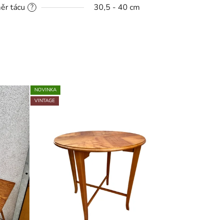
ěr tácu
30,5 - 40 cm
?
NOVINKA
VINTAGE