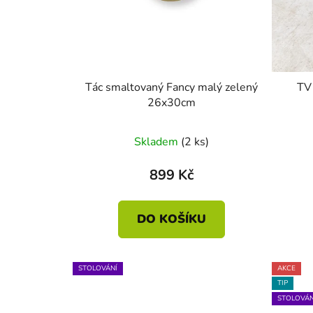
Tác smaltovaný Fancy malý zelený
TV 
26x30cm
Skladem
(2 ks)
899 Kč
DO KOŠÍKU
STOLOVÁNÍ
AKCE
TIP
STOLOVÁN