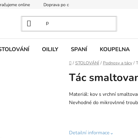
kračujeme online
Doprava po celé EU
Vintage academy
STOLOVÁNÍ
OILILY
SPANÍ
KOUPELNA
Domů
/
STOLOVÁNÍ
/
Podnosy a tácy
/
T
Tác smaltova
Materiál: kov s vrchní smaltov
Nevhodné do mikrovlnné trouby.
Detailní informace⌄