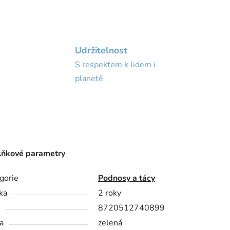
Udržitelnost
S respektem k lidem i
planetě
ňkové parametry
gorie
Podnosy a tácy
ka
2 roky
8720512740899
a
zelená