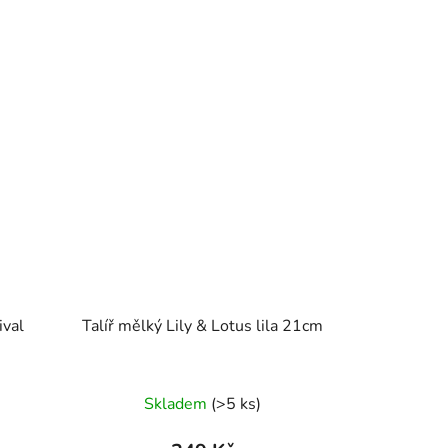
ival
Talíř mělký Lily & Lotus lila 21cm
Skladem
(>5 ks)