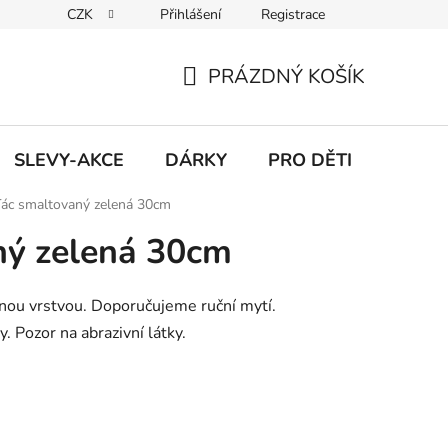
CZK
Přihlášení
Registrace
Udržitelnost
Inspirace
Obchodní podmínky
Podmínk
PRÁZDNÝ KOŠÍK
NÁKUPNÍ
KOŠÍK
SLEVY-AKCE
DÁRKY
PRO DĚTI
ác smaltovaný zelená 30cm
ný zelená 30cm
anou vrstvou. Doporučujeme ruční mytí.
 Pozor na abrazivní látky.