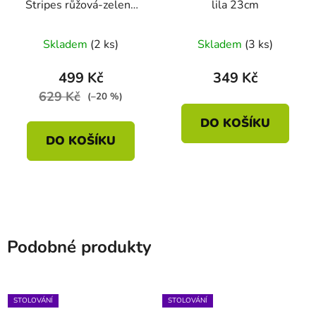
Stripes růžová-zelená
lila 23cm
28cm
Průměrné
Skladem
(2 ks)
Skladem
(3 ks)
hodnocení
produktu
499 Kč
349 Kč
je
629 Kč
(–20 %)
5,0
DO KOŠÍKU
z
DO KOŠÍKU
5
hvězdiček.
Podobné produkty
STOLOVÁNÍ
STOLOVÁNÍ