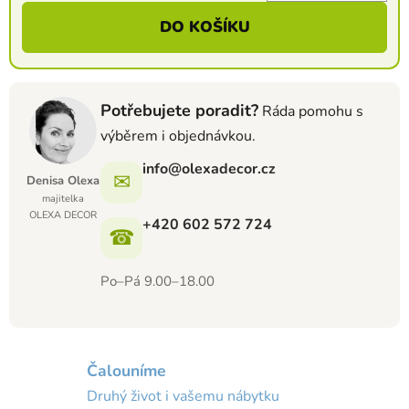
Měrná cena:
DO KOŠÍKU
Potřebujete poradit?
Ráda pomohu s
výběrem i objednávkou.
info@olexadecor.cz
✉
Denisa Olexa
majitelka
OLEXA DECOR
+420 602 572 724
☎
Po–Pá 9.00–18.00
Čalouníme
Druhý život i vašemu nábytku