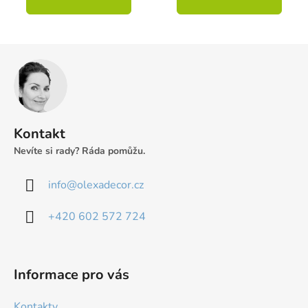
Z
á
p
a
t
Kontakt
í
Nevíte si rady? Ráda pomůžu.
info
@
olexadecor.cz
+420 602 572 724
Informace pro vás
Kontakty