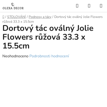
Přejít
Hledat
NÁKUP
na
KOŠÍK
obsah
Domů
/
STOLOVÁNÍ
/
Podnosy a tácy
/
Dortový tác oválný Jolie Flowers
růžová 33.3 x 15.5cm
Dortový tác oválný Jolie
Flowers růžová 33.3 x
15.5cm
Průměrné
Neohodnoceno
Podrobnosti hodnocení
hodnocení
produktu
je
0,0
z
5
hvězdiček.