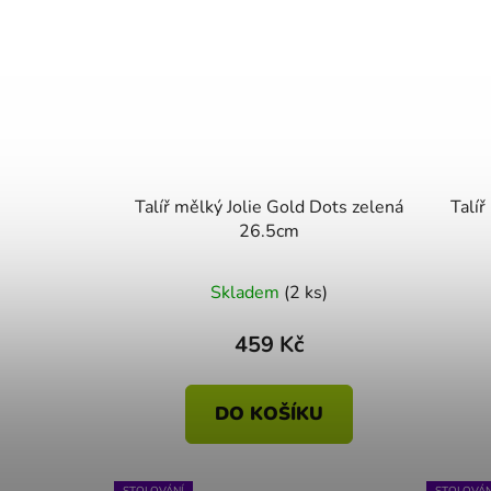
Talíř mělký Jolie Gold Dots zelená
Talí
26.5cm
Skladem
(2 ks)
459 Kč
DO KOŠÍKU