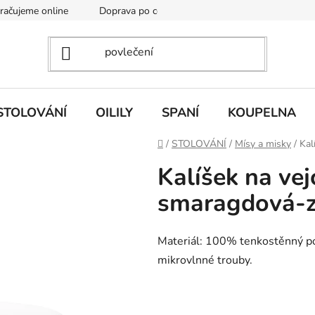
kračujeme online
Doprava po celé EU
Vintage academy
STOLOVÁNÍ
OILILY
SPANÍ
KOUPELNA
Domů
/
STOLOVÁNÍ
/
Mísy a misky
/
Kal
Kalíšek na vej
smaragdová-z
Materiál: 100% tenkostěnný p
mikrovlnné trouby.