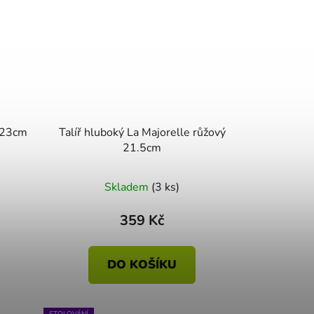
a 23cm
Talíř hluboký La Majorelle růžový
21.5cm
Skladem
(3 ks)
359 Kč
DO KOŠÍKU