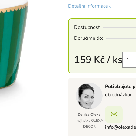
Detailní informace⌄
Dostupnost
Doručíme do:
159 Kč
/ ks
Měrná cena:
Potřebujete p
objednávkou.
✉
Denisa Olexa
majitelka OLEXA
info@olexade
DECOR