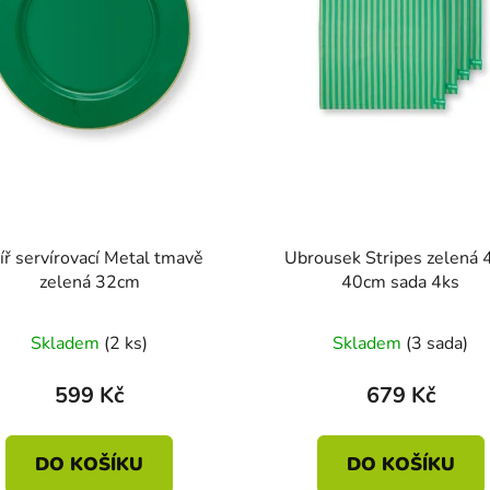
íř servírovací Metal tmavě
Ubrousek Stripes zelená 
zelená 32cm
40cm sada 4ks
Skladem
(2 ks)
Skladem
(3 sada)
599 Kč
679 Kč
DO KOŠÍKU
DO KOŠÍKU