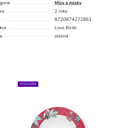
gorie
Mísy a misky
ka
2 roky
8720874272861
kce
Love Birds
a
zelená
STOLOVÁNÍ