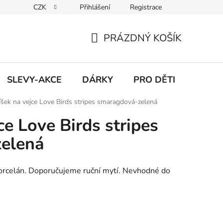
CZK
Přihlášení
Registrace
Udržitelnost
Inspirace
Obchodní podmínky
Podmínk
PRÁZDNÝ KOŠÍK
NÁKUPNÍ
KOŠÍK
SLEVY-AKCE
DÁRKY
PRO DĚTI
íšek na vejce Love Birds stripes smaragdová-zelená
ce Love Birds stripes
elená
orcelán. Doporučujeme ruční mytí. Nevhodné do