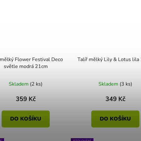
ř mělký Flower Festival Deco
Talíř mělký Lily & Lotus lil
světle modrá 21cm
Průměrné
Skladem
(2 ks)
Skladem
(3 ks)
hodnocení
produktu
359 Kč
349 Kč
je
5,0
DO KOŠÍKU
DO KOŠÍKU
z
5
hvězdiček.