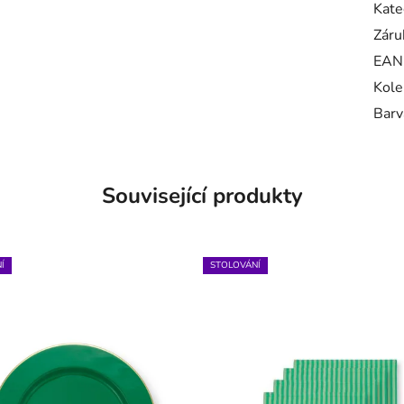
Kate
Záru
EAN
Kole
Barv
Související produkty
Í
STOLOVÁNÍ