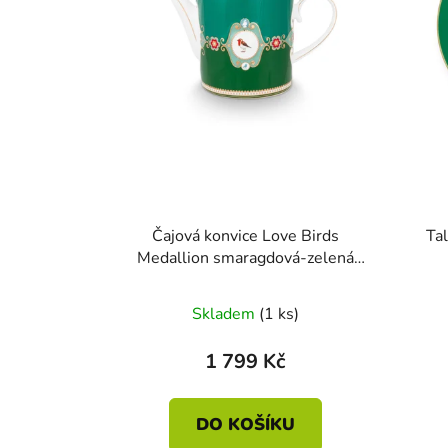
Čajová konvice Love Birds
Tal
Medallion smaragdová-zelená
1,3lt
Skladem
(1 ks)
1 799 Kč
DO KOŠÍKU