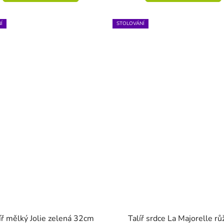
Í
STOLOVÁNÍ
íř mělký Jolie zelená 32cm
Talíř srdce La Majorelle rů