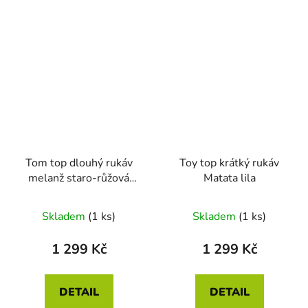
Tom top dlouhý rukáv
Toy top krátký rukáv
melanž staro-růžová
Matata lila
AW25
Skladem
(1 ks)
Skladem
(1 ks)
1 299 Kč
1 299 Kč
DETAIL
DETAIL