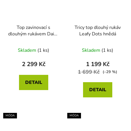
Top zavinovací s
Tricy top dlouhý rukáv
dlouhým rukávem Daisy
Leafy Dots hnědá
Dreams modrá
Skladem
(1 ks)
Skladem
(1 ks)
2 299 Kč
1 199 Kč
1 699 Kč
(–29 %)
DETAIL
DETAIL
MÓDA
MÓDA