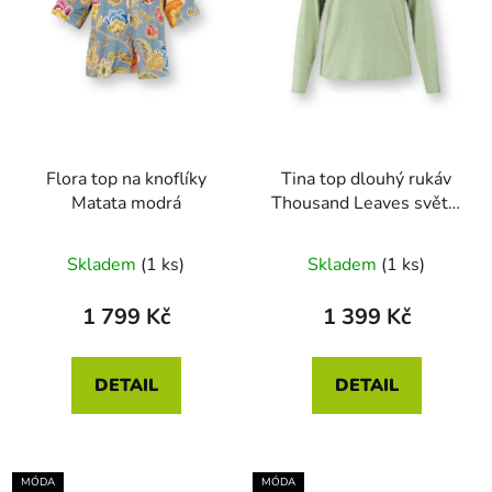
Flora top na knoflíky
Tina top dlouhý rukáv
Matata modrá
Thousand Leaves světlá
zelená
Skladem
(1 ks)
Skladem
(1 ks)
1 799 Kč
1 399 Kč
DETAIL
DETAIL
MÓDA
MÓDA