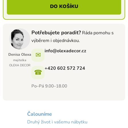
Měrná cena:
DO KOŠÍKU
Potřebujete poradit?
Ráda pomohu s
výběrem i objednávkou.
info@olexadecor.cz
✉
Denisa Olexa
majitelka
OLEXA DECOR
+420 602 572 724
☎
Po–Pá 9.00–18.00
Čalouníme
Druhý život i vašemu nábytku