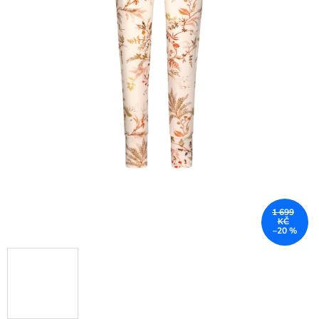
1 699
KČ
–20 %