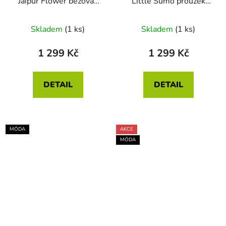
Jaipur Flower béžová-
Little Sumo proužek
modrá
písková
Skladem
(1 ks)
Skladem
(1 ks)
1 299 Kč
1 299 Kč
DETAIL
DETAIL
MÓDA
AKCE
MÓDA