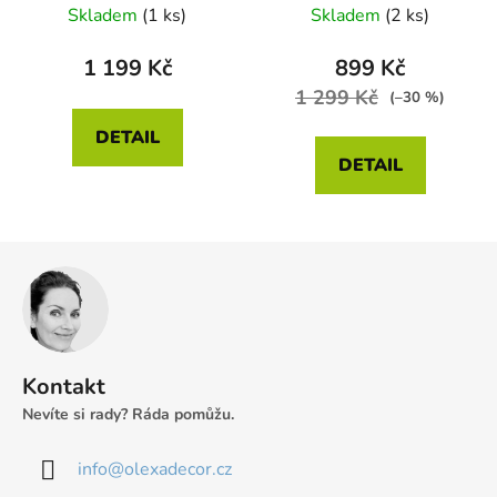
Skladem
(1 ks)
Skladem
(2 ks)
1 199 Kč
899 Kč
1 299 Kč
(–30 %)
DETAIL
DETAIL
Z
á
p
a
t
Kontakt
í
Nevíte si rady? Ráda pomůžu.
info
@
olexadecor.cz