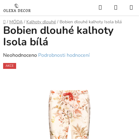
Přejít
Hledat
NÁKUP
na
KOŠÍK
obsah
Domů
/
MÓDA
/
Kalhoty dlouhé
/
Bobien dlouhé kalhoty Isola bílá
Bobien dlouhé kalhoty
Isola bílá
Průměrné
Neohodnoceno
Podrobnosti hodnocení
hodnocení
AKCE
produktu
je
0,0
z
5
hvězdiček.