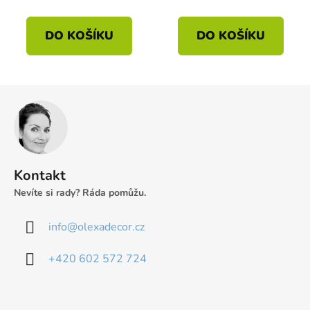
DO KOŠÍKU
DO KOŠÍKU
Z
á
p
a
t
Kontakt
í
Nevíte si rady? Ráda pomůžu.
info
@
olexadecor.cz
+420 602 572 724