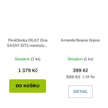
Peněženka OILILY Zina
Amanda Beanie čepice
SASSY SITS mentolová
14 x 3.5 x 10cm
Skladem
(1 ks)
Skladem
(1 ks)
1 379 Kč
399 Kč
599 Kč
(–33 %)
DO KOŠÍKU
DETAIL