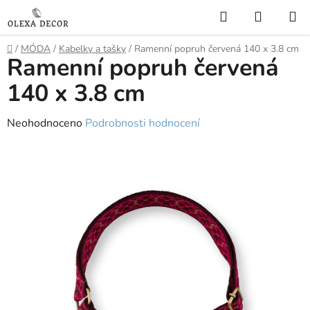
Přejít
Hledat
NÁKUP
na
KOŠÍK
obsah
Domů
/
MÓDA
/
Kabelky a tašky
/
Ramenní popruh červená 140 x 3.8 cm
Ramenní popruh červená
140 x 3.8 cm
Průměrné
Neohodnoceno
Podrobnosti hodnocení
hodnocení
produktu
je
0,0
z
5
hvězdiček.