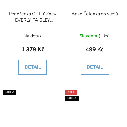
Peněženka OILILY Zoey
Anke Čelenka do vlasů
EVERLY PAISLEY
Plantation 19.5 x 2.5 x
10.5cm
Na dotaz
Skladem
(1 ks)
1 379 Kč
499 Kč
DETAIL
DETAIL
MÓDA
AKCE
MÓDA