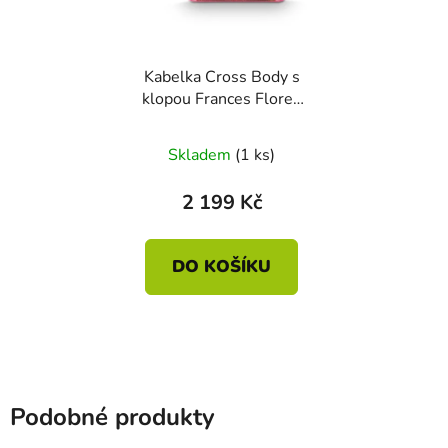
Kabelka Cross Body s
klopou Frances Flores
Felices červená 25 x 9 x
21.5cm
Skladem
(1 ks)
2 199 Kč
DO KOŠÍKU
Podobné produkty