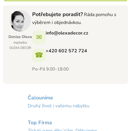
Potřebujete poradit?
Ráda pomohu s
výběrem i objednávkou.
info@olexadecor.cz
✉
Denisa Olexa
majitelka
OLEXA DECOR
+420 602 572 724
☎
Po–Pá 9.00–18.00
Čalouníme
Druhý život i vašemu nábytku
Top Firma
Získali jsme díky Vám. Děkujeme